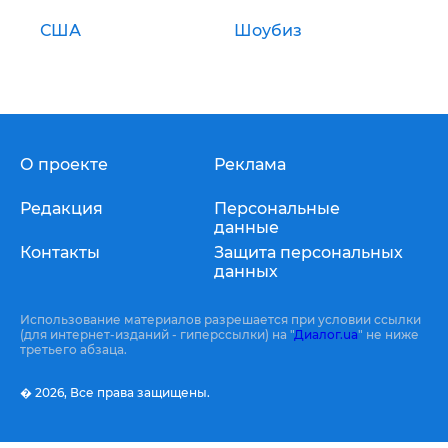
США
Шоубиз
О проекте
Реклама
Редакция
Персональные
данные
Контакты
Защита персональных
данных
Использование материалов разрешается при условии ссылки
(для интернет-изданий - гиперссылки) на "
Диалог.ua
" не ниже
третьего абзаца.
� 2026,
Все права защищены.