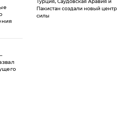
Турция, Саудовская Аравия и
вые
Пакистан создали новый центр
о
силы
ения
–
азвал
дущего