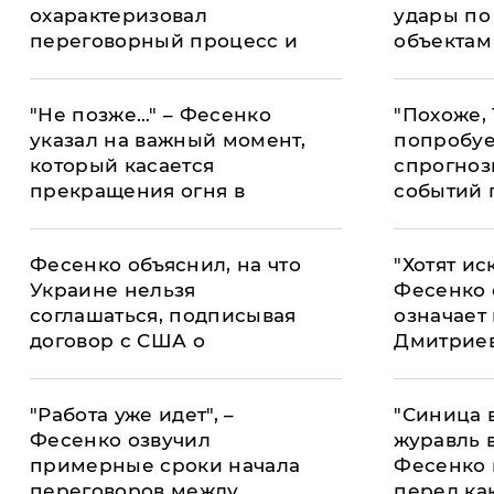
охарактеризовал
удары по
переговорный процесс и
объектам
спрогнозировал, что
действит
будет дальше
прекрати
"Не позже…" – Фесенко
"Похоже,
указал на важный момент,
попробует
который касается
спрогноз
прекращения огня в
событий 
Украине
перегово
США в Д
Фесенко объяснил, на что
"Хотят иск
Украине нельзя
Фесенко 
соглашаться, подписывая
означает
договор с США о
Дмитриев
полезных ископаемых
делегаци
и РФ в Э
"Работа уже идет", –
"Синица 
Фесенко озвучил
журавль в
примерные сроки начала
Фесенко 
переговоров между
перед ка