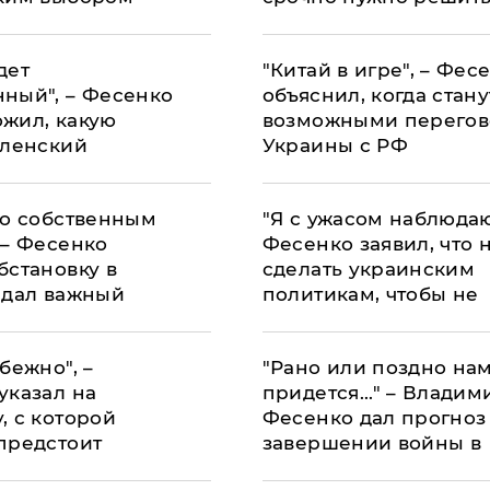
азаться Украина
накануне выборов в
дет
"Китай в игре", – Фес
ный", – Фесенко
объяснил, когда стану
жил, какую
возможными перего
еленский
Украины с РФ
т решить в
ее время
по собственным
"Я с ужасом наблюдаю.
 – Фесенко
Фесенко заявил, что 
бстановку в
сделать украинским
 дал важный
политикам, чтобы не
раинцам
угробить страну
бежно", –
"Рано или поздно на
указал на
придется..." – Владим
, с которой
Фесенко дал прогноз
предстоит
завершении войны в
ься в будущем
Украине