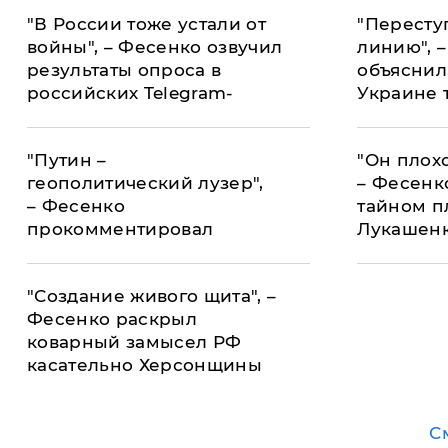
"В России тоже устали от
"Пересту
войны", – Фесенко озвучил
линию", 
результаты опроса в
объяснил,
российских Telegram-
Украине 
каналах
"Путин –
"Он плохо
геополитический лузер",
– Фесенк
– Фесенко
тайном п
прокомментировал
Лукашен
возможный приезд Си
Цзиньпина в Россию
"Создание живого щита", –
Фесенко раскрыл
коварный замысел РФ
касательно Херсонщины
С