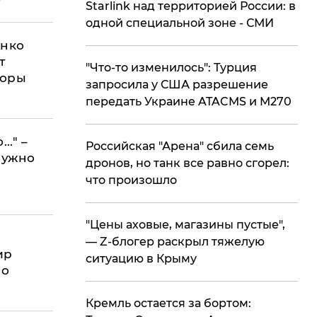
Starlink над территорией России: в
 США
одной специальной зоне - СМИ
енко
т
​"Что-то изменилось": Турция
воры
запросила у США разрешение
передать Украине ATACMS и M270
.." –
​Российская "Арена" сбила семь
нужно
дронов, но танк все равно сгорел:
что произошло
​"Цены аховые, магазины пустые",
м
— Z-блогер раскрыл тяжелую
ир
ситуацию в Крыму
 о
​Кремль остается за бортом: