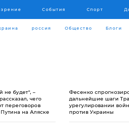
озрение
События
Спорт
Д
краина
россия
Общество
Блоги
 не будет", –
Фесенко спрогнозир
рассказал, чего
дальнейшие шаги Тр
от переговоров
урегулировании вой
 Путина на Аляске
против Украины