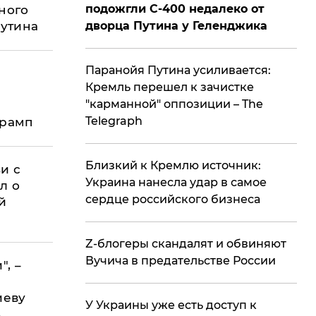
подожгли С-400 недалеко от
ного
Путина
дворца Путина у Геленджика
Паранойя Путина усиливается:
Кремль перешел к зачистке
"карманной" оппозиции – The
Telegraph
Трамп
ского
Близкий к Кремлю источник:
и с
Украина нанесла удар в самое
л о
сердце российского бизнеса
й
е
Z-блогеры скандалят и обвиняют
Вучича в предательстве России
", –
иеву
У Украины уже есть доступ к
ь