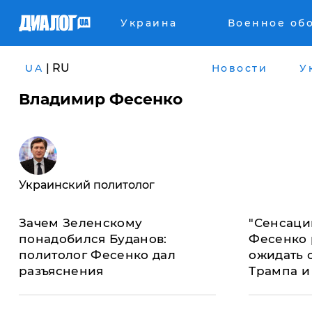
Украина
Военное об
| RU
UA
Новости
У
Владимир Фесенко
Украинский политолог
Зачем Зеленскому
"Сенсаций
понадобился Буданов:
Фесенко 
политолог Фесенко дал
ожидать 
разъяснения
Трампа и