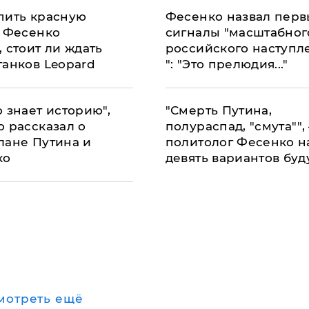
пить красную
Фесенко назвал пер
– Фесенко
сигналы "масштабног
 стоит ли ждать
российского наступл
танков Leopard
": "Это прелюдия..."
 знает историю",
"Смерть Путина,
о рассказал о
полураспад, "смута"", 
лане Путина и
политолог Фесенко н
ко
девять вариантов бу
РФ
мотреть ещё