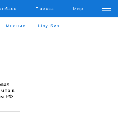
онбасс
Пресса
Мир
Мнение
Шоу-Биз
овал
ампа в
ны РФ