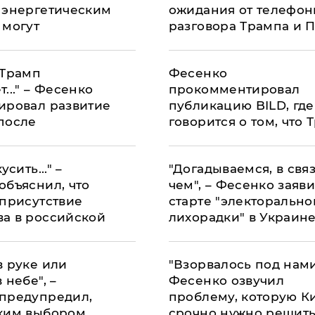
 энергетическим
ожидания от телефон
 могут
разговора Трампа и 
ельно
ться
 Трамп
Фесенко
..." – Фесенко
прокомментировал
ировал развитие
публикацию BILD, где
после
говорится о том, что 
ров Украины и
хочет отставки Зелен
жидде
усить..." –
"Догадываемся, в связ
объяснил, что
чем", – Фесенко заяви
 присутствие
старте "электорально
а в российской
лихорадки" в Украин
и на встрече США
р-Рияде
в руке или
"Взорвалось под нами
 небе", –
Фесенко озвучил
предупредил,
проблему, которую К
ким выбором
срочно нужно решит