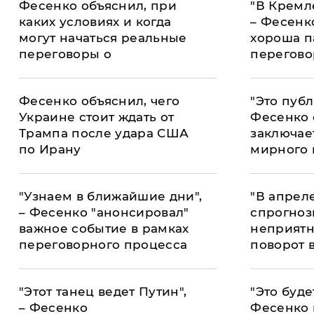
Фесенко объяснил, при
"В Кремл
каких условиях и когда
– Фесенк
могут начаться реальные
хороша п
переговоры о
перегово
прекращении огня
Фесенко объяснил, чего
"Это публ
Украине стоит ждать от
Фесенко 
Трампа после удара США
заключае
по Ирану
мирного 
процесс
"Узнаем в ближайшие дни",
"В апреле
– Фесенко "анонсировал"
спрогноз
важное событие в рамках
неприятн
переговорного процесса
поворот 
процесс
"Этот танец ведет Путин",
"Это буде
– Фесенко
Фесенко 