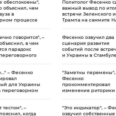
е обеспокоены",
Политолог Фесенко с
о объяснил, чем
важный вывод по ито
ауза в
встречи Зеленского и
рном процессе
Трампа на саммите 
ично говорится", –
Фесенко озвучил два
объяснил, в чем
сценария развития
тся парадокс
событий после встре
переговорного
и Украины в Стамбул
а
..." – Фесенко
"Заметны перемены",
ировал
Фесенко
ый для Украины
прокомментировал
в переговорном
изменение риторики
е
Трампа в отношении
т тестом", –
"Это индикатор", – Ф
пояснил, когда
озвучил собственные