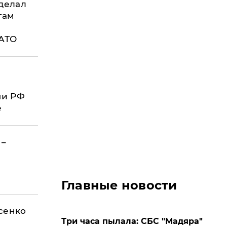
делал
гам
НАТО
чи РФ
е
 –
Главные новости
 РФ
есенко
Три часа пылала: СБС "Мадяра"