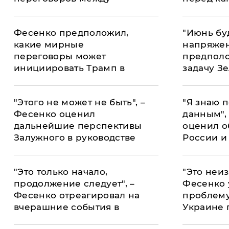
Украиной и РФ
может ок
Фесенко предположил,
"Июнь бу
какие мирные
напряжен
переговоры может
предполо
инициировать Трамп в
задачу З
конце 2025 года
попробуе
ближайш
"Этого не может не быть", –
"Я знаю 
Фесенко оценил
данным",
дальнейшие перспективы
оценил о
Залужного в руководстве
России и
страны
совет ук
"Это только начало,
"Это неиз
продолжение следует", –
Фесенко 
Фесенко отреагировал на
проблему
вчерашние события в
Украине 
Дагестане
столкнут