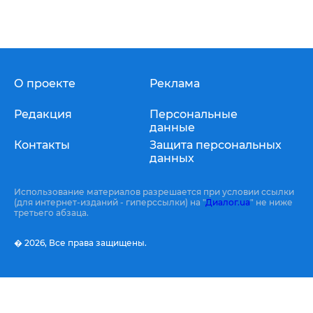
О проекте
Реклама
Редакция
Персональные
данные
Контакты
Защита персональных
данных
Использование материалов разрешается при условии ссылки
(для интернет-изданий - гиперссылки) на "
Диалог.ua
" не ниже
третьего абзаца.
� 2026,
Все права защищены.