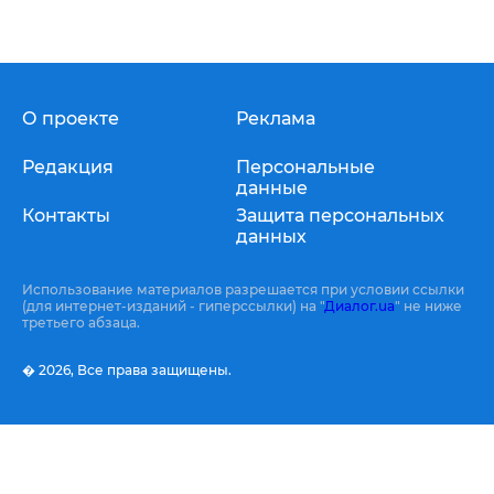
О проекте
Реклама
Редакция
Персональные
данные
Контакты
Защита персональных
данных
Использование материалов разрешается при условии ссылки
(для интернет-изданий - гиперссылки) на "
Диалог.ua
" не ниже
третьего абзаца.
� 2026,
Все права защищены.