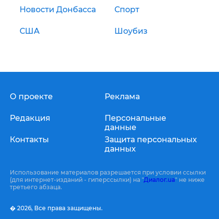
Новости Донбасса
Спорт
США
Шоубиз
О проекте
Реклама
Редакция
Персональные
данные
Контакты
Защита персональных
данных
Использование материалов разрешается при условии ссылки
(для интернет-изданий - гиперссылки) на "
Диалог.ua
" не ниже
третьего абзаца.
� 2026,
Все права защищены.