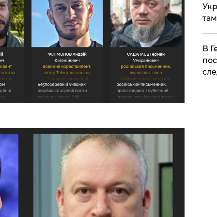
Укр
там
​В 
пос
сле