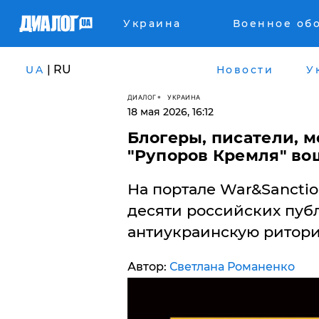
Украина
Военное об
| RU
UA
Новости
У
ДИАЛОГ
УКРАИНА
18 мая 2026, 16:12
Блогеры, писатели, м
"Рупоров Кремля" во
На портале War&Sancti
десяти российских пуб
антиукраинскую ритор
Автор:
Светлана Романенко