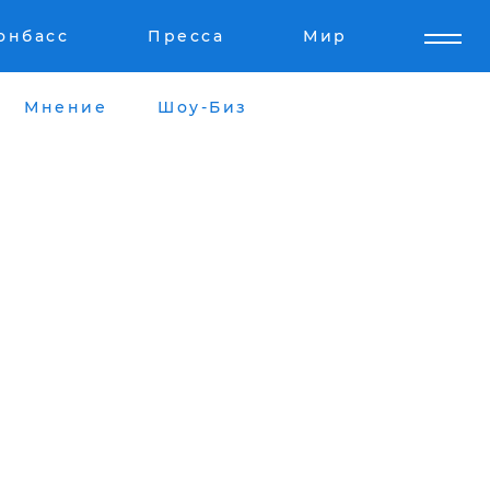
онбасс
Пресса
Мир
Мнение
Шоу-Биз