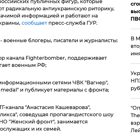
российских публичных фигур, которые
сго
т радикальную антиукраинскую риторику,
выс
ачимой информацией и работают на
ПВ
краины,
сообщает
пресс-служба ГУР.
В М
- военные блогеры, писатели и журналисты:
вто
им
тор канала Fighterbomber, поддерживает
гает военным РФ;
Укр
НПЗ
 информационными сетями ЧВК "Вагнер",
ру
he medal" и публикует материалы с фронта;
TГ-канала "Анастасия Кашеварова",
"Оп
ликса", соведущая пропагандистского шоу
The
АНО "Женский фронт", занимается
взр
ослужащих и их семей.
Ле