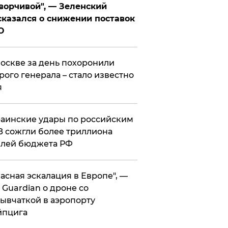
ворчивой", — Зеленский
казался о снижении поставок
О
оскве за день похоронили
рого генерала – стало известно
я
аинские удары по российским
 сожгли более триллиона
блей бюджета РФ
асная эскалация в Европе", —
 Guardian о дроне со
ывчаткой в аэропорту
йпцига