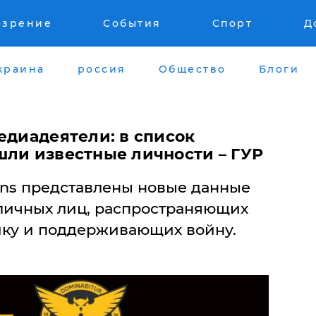
озрение
События
Спорт
Д
краина
россия
Общество
Блоги
едиадеятели: в список
шли известные личности – ГУР
ons представлены новые данные
личных лиц, распространяющих
ику и поддерживающих войну.