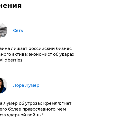
нения
Сеть
раина лишает российский бизнес
вного актива: экономист об ударах
Wildberries
​Лора Лумер
а Лумер об угрозах Кремля: "Нет
его более православного, чем
оза ядерной войны"