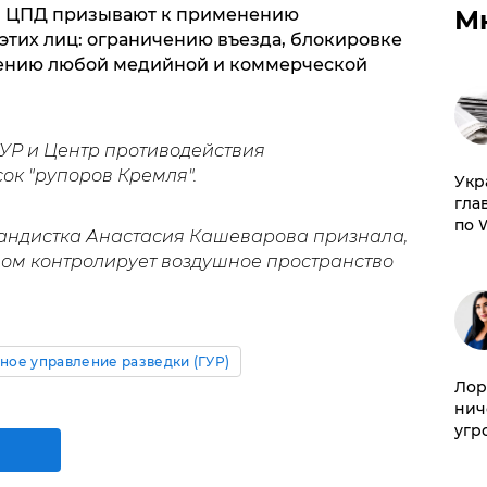
М
 и ЦПД призывают к применению
этих лиц: ограничению въезда, блокировке
ению любой медийной и коммерческой
ГУР и Центр противодействия
ок "рупоров Кремля".
​Ук
гла
по 
андистка Анастасия Кашеварова признала,
ом контролирует воздушное пространство
вное управление разведки (ГУР)
Лор
нич
угр