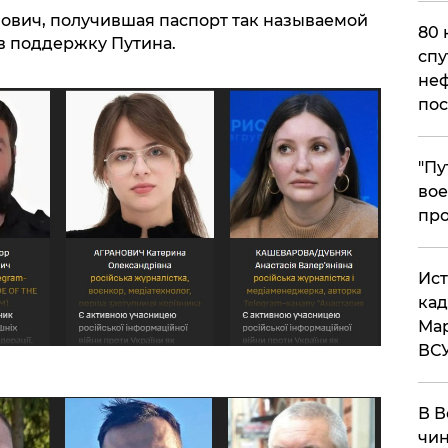
нович, получившая паспорт так называемой
80 
 в поддержку Путина.
спу
неф
пос
​"П
вое
про
​Ис
кад
Мар
ВС
В В
чин