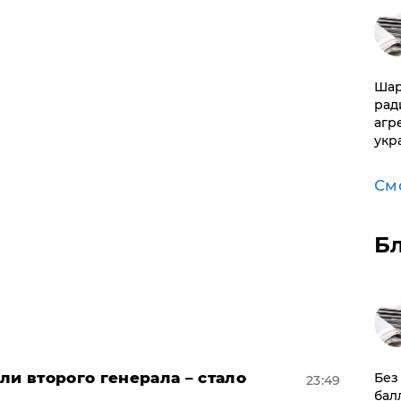
Шар
рад
агр
укр
См
Б
ли второго генерала – стало
​Бе
23:49
бал