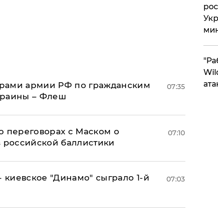
рос
Укр
ми
"Ра
Wil
ата
рами армии РФ по гражданским
07:35
краины – Флеш
о переговорах с Маском о
07:10
в российской баллистики
- киевское "Динамо" сыграло 1-й
07:03