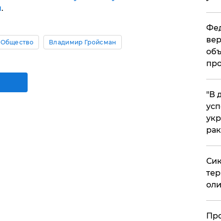
ы
.
Фед
вер
Общество
Владимир Гройсман
объ
про
​"В
усп
укр
рак
Сик
тер
оли
​Пр