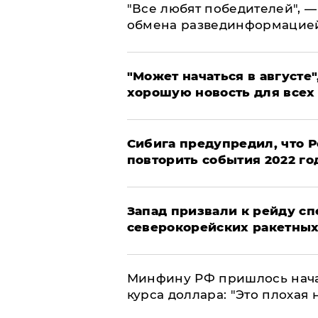
​"Все любят победителей", —
обмена развединформацие
"Может начаться в августе",
хорошую новость для всех
Сибига предупредил, что Р
повторить события 2022 го
Запад призвали к рейду с
северокорейских ракетных
Минфину РФ пришлось начат
курса доллара: "Это плохая 