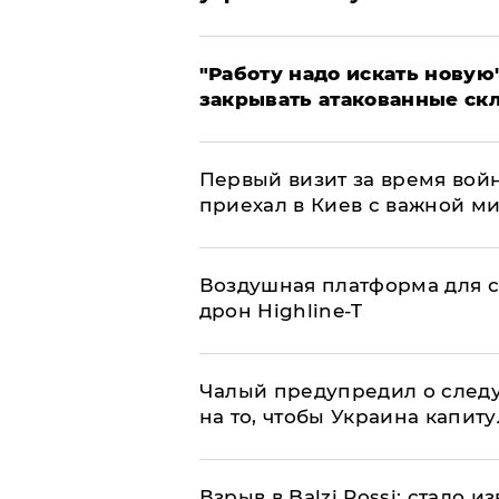
"Работу надо искать новую"
закрывать атакованные ск
Первый визит за время вой
приехал в Киев с важной м
Воздушная платформа для с
дрон Highline-T
Чалый предупредил о след
на то, чтобы Украина капит
Взрыв в Balzi Rossi: стало 