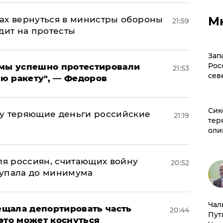
М
ах вернуться в министры обороны
21:59
дит на протесты
Зап
Рос
я мы успешно протестировали
21:53
сев
ю ракету", — Федоров
Сик
му теряющие деньги российские
21:19
тер
а
оли
оля россиян, считающих войну
20:52
 упала до минимума
Чал
щала депортировать часть
20:44
Пут
это может коснуться