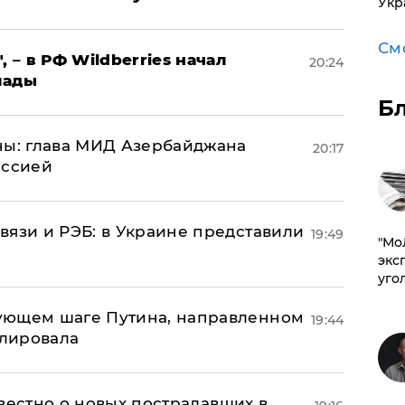
Укр
См
, – в РФ Wildberries начал
20:24
лады
Б
ны: глава МИД Азербайджана
20:17
иссией
вязи и РЭБ: в Украине представили
19:49
​"М
эксп
уго
ующем шаге Путина, направленном
19:44
улировала
известно о новых пострадавших в