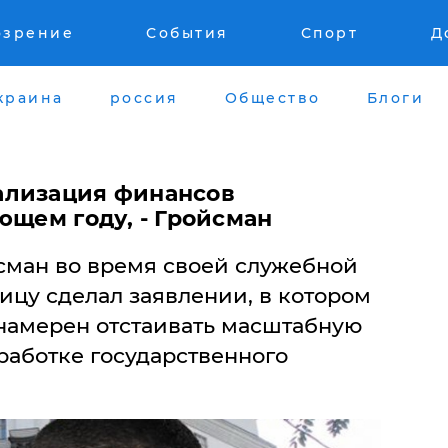
озрение
События
Спорт
Д
краина
россия
Общество
Блоги
ализация финансов
ющем году, - Гройсман
ман во время своей служебной
ицу сделал заявлении, в котором
 намерен отстаивать масштабную
работке государственного