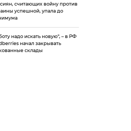
сиян, считающих войну против
аины успешной, упала до
нимума
боту надо искать новую", – в РФ
dberries начал закрывать
кованные склады