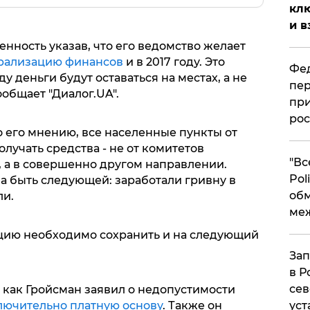
клю
и в
ность указав, что его ведомство желает
рализацию финансов
и в 2017 году. Это
Фед
ду деньги будут оставаться на местах, а не
пер
ообщает "Диалог.UA".
при
рос
о его мнению, все населенные пункты от
лучать средства - не от комитетов
​"В
, а в совершенно другом направлении.
Pol
а быть следующей: заработали гривну в
об
ли.
ме
ацию необходимо сохранить и на следующий
Зап
в Р
сев
как Гройсман заявил о недопустимости
уст
лючительно платную основу
. Также он