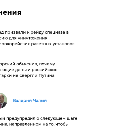
нения
ад призвали к рейду спецназа в
сию для уничтожения
ерокорейских ракетных установок
орский объяснил, почему
яющие деньги российские
гархи не свергли Путина
Валерий Чалый
ый предупредил о следующем шаге
ина, направленном на то, чтобы