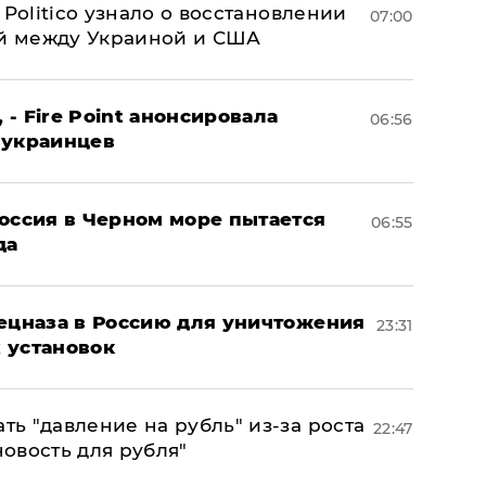
 Politico узнало о восстановлении
07:00
й между Украиной и США
 - Fire Point анонсировала
06:56
 украинцев
оссия в Черном море пытается
06:55
да
пецназа в Россию для уничтожения
23:31
 установок
ь "давление на рубль" из-за роста
22:47
новость для рубля"