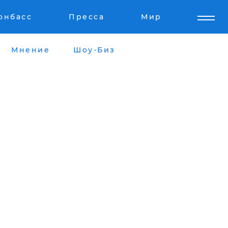
онбасс
Пресса
Мир
Мнение
Шоу-Биз