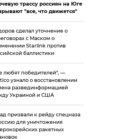
чевую трассу россиян на Юге
зрывают "все, что движется"
оров сделал уточнение о
еговорах с Маском о
менении Starlink против
сийской баллистики
се любят победителей", —
itico узнало о восстановлении
мена развединформацией
жду Украиной и США
ад призвали к рейду спецназа
оссию для уничтожения
ерокорейских ракетных
ановок