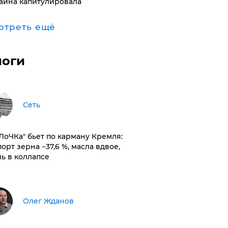
аина капитулировала
отреть ещё
логи
Сеть
оЛоЧКа" бьет по карману Кремля:
орт зерна −37,6 %, масла вдвое,
ль в коллапсе
Олег Жданов