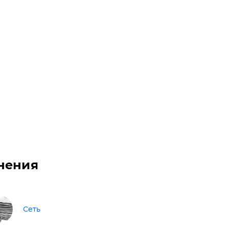
нения
Сеть