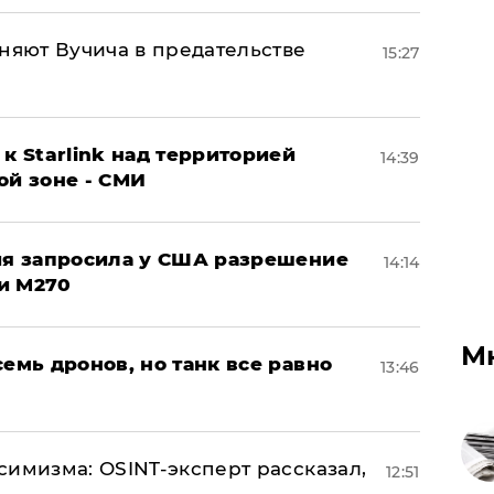
няют Вучича в предательстве
15:27
к Starlink над территорией
14:39
ой зоне - СМИ
ция запросила у США разрешение
14:14
и M270
М
семь дронов, но танк все равно
13:46
симизма: OSINT-эксперт рассказал,
12:51