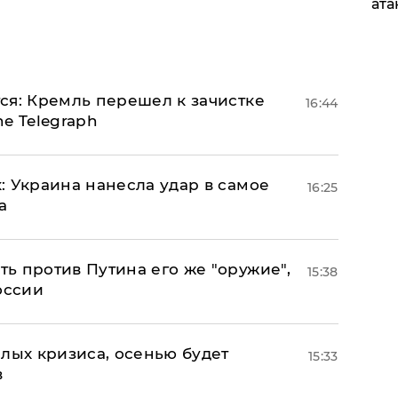
ата
ся: Кремль перешел к зачистке
16:44
e Telegraph
: Украина нанесла удар в самое
16:25
а
ь против Путина его же "оружие",
15:38
оссии
лых кризиса, осенью будет
15:33
в