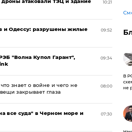
: дроны атаковали ТЭЦ и здание
10:21
См
ов и Одессу: разрушены жилые
09:52
Б
ЭБ "Волна Купол Гарант",
09:34
ink
​В 
схе
что знает о войне и чего не
08:00
не 
 вещи закрывает глаза
на все суда" в Черном море и
07:30
Нак