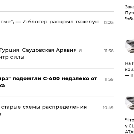
Зак
Пут
"об
стые", — Z-блогер раскрыл тяжелую
12:25
 Турция, Саудовская Аравия и
11:58
нтр силы
На 
кри
— Я
яра" подожгли С-400 недалеко от
11:39
ка
н: старые схемы распределения
10:49
т
​"Ч
у С
ATA