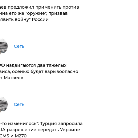
аев предложил применить против
ина его же "оружие", призвав
ъявить войну" России
Сеть
РФ надвигаются два тяжелых
зиса, осенью будет взрывоопасно
н Матвеев
Сеть
то-то изменилось": Турция запросила
ША разрешение передать Украине
CMS и M270