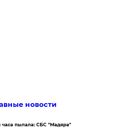
авные новости
 часа пылала: СБС "Мадяра"