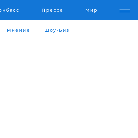
онбасс
Пресса
Мир
Мнение
Шоу-Биз