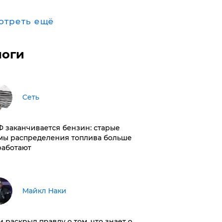
отреть ещё
логи
Сеть
РФ заканчивается бензин: старые
мы распределения топлива больше
работают
Майкл Наки
и раскрыл правду о том, что знает о