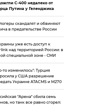
ожгли С-400 недалеко от
рца Путина у Геленджика
логеры скандалят и обвиняют
ича в предательстве России
краины уже есть доступ к
rlink над территорией России: в
ой специальной зоне - СМИ
то-то изменилось": Турция
росила у США разрешение
едать Украине ATACMS и M270
ссийская "Арена" сбила семь
нов, но танк все равно сгорел: