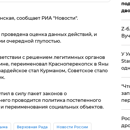
под
дво
нская, сообщает РИА "Новости".
Z-б
т проведена оценка данных действий, и
Вуч
ии очередной глупостью.
У У
тветствии с решением легитимных органов
Sta
аине, переименовал Красноперекопск в Яны
одн
ардейское стал Курманом, Советское стало
к.
​"Ч
зап
упил в силу пакет законов о
 чего проводится политика постепенного
пер
и и переименования социальных объектов.
​Ро
дро
рыма
Верховная Рада
Новости России