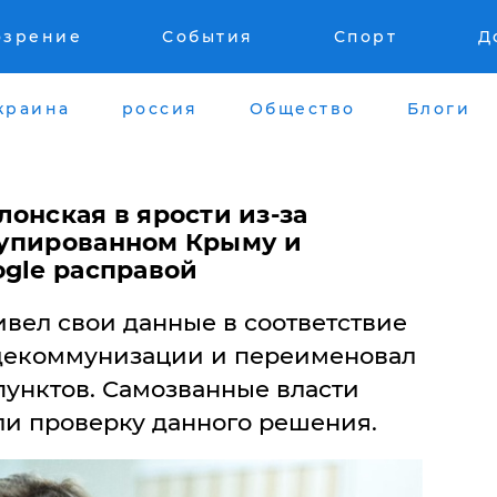
озрение
События
Спорт
Д
краина
россия
Общество
Блоги
онская в ярости из-за
купированном Крыму и
ogle расправой
вел свои данные в соответствие
 декоммунизации и переименовал
пунктов. Самозванные власти
и проверку данного решения.