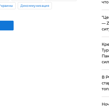
что
Украины
Декоммунизация
​"Ц
— Z
сит
​Кр
Тур
Пак
си
​В 
ста
топ
​Но