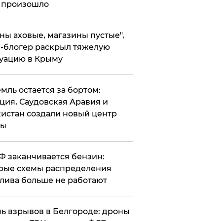
 произошло
ены аховые, магазины пустые",
-блогер раскрыл тяжелую
уацию в Крыму
емль остается за бортом:
ция, Саудовская Аравия и
истан создали новый центр
лы
РФ заканчивается бензин:
рые схемы распределения
лива больше не работают
чь взрывов в Белгороде: дроны