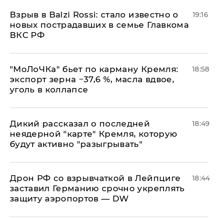
Взрыв в Balzi Rossi: стало известно о
19:16
новых пострадавших в семье Главкома
ВКС РФ
​"МоЛоЧКа" бьет по карману Кремля:
18:58
экспорт зерна −37,6 %, масла вдвое,
уголь в коллапсе
Дикий рассказал о последней
18:49
неядерной "карте" Кремля, которую
будут активно "разыгрывать"
​Дрон РФ со взрывчаткой в Лейпциге
18:44
заставил Германию срочно укреплять
защиту аэропортов — DW