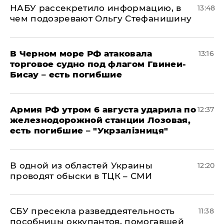
НАБУ рассекретило информацию, в
13:48
чем подозревают Ольгу Стефанишину
В Черном море РФ атаковала
13:16
торговое судно под флагом Гвинеи-
Бисау – есть погибшие
Армия РФ утром 6 августа ударила по
12:37
железнодорожной станции Лозовая,
есть погибшие – "Укрзалізниця"
В одной из областей Украины
12:20
проводят обыски в ТЦК – СМИ
СБУ пресекла разведдеятельность
11:38
пособницы оккупантов, помогавшей