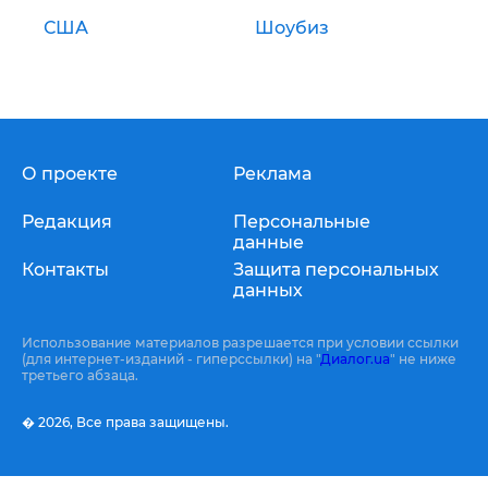
США
Шоубиз
О проекте
Реклама
Редакция
Персональные
данные
Контакты
Защита персональных
данных
Использование материалов разрешается при условии ссылки
(для интернет-изданий - гиперссылки) на "
Диалог.ua
" не ниже
третьего абзаца.
� 2026,
Все права защищены.