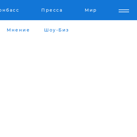
онбасс
Пресса
Мир
Мнение
Шоу-Биз