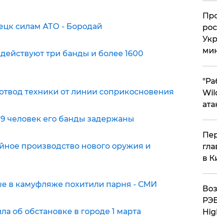
​Пр
ецк силам АТО - Бородай
рос
Укр
ми
действуют три банды и более 1600
"Ра
отвод техники от линии соприкосновения
Wil
ата
 19 человек его банды задержаны
Пер
йное производство нового оружия и
гла
в К
е в камуфляже похитили парня - СМИ
Воз
РЭБ
а об обстановке в городе 1 марта
Hig