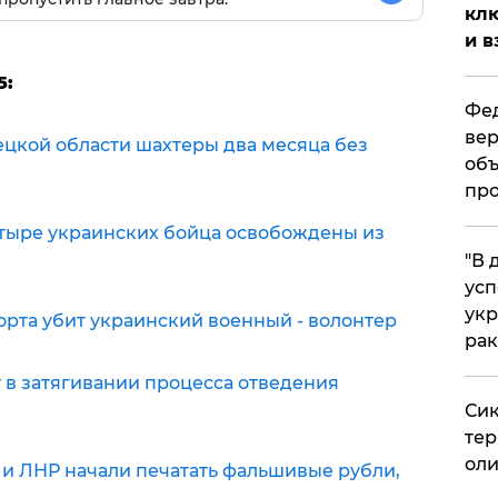
клю
и в
5:
Фед
вер
ецкой области шахтеры два месяца без
объ
про
тыре украинских бойца освобождены из
​"В
усп
укр
рта убит украинский военный - волонтер
рак
 в затягивании процесса отведения
Сик
тер
оли
 и ЛНР начали печатать фальшивые рубли,