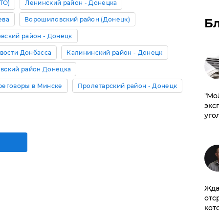
ТО)
Ленинский район - Донецка
ева
Ворошиловский район (Донецк)
Б
вский район - Донецк
вости Донбасса
Калининский район - Донецк
вский район Донецка
реговоры в Минске
Пролетарский район - Донецк
​"М
эксп
уго
Жда
отс
кот