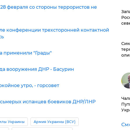
 28 февраля со стороны террористов не
Зап
Рос
сев
ле конференции трехсторонней контактной
сь
Сик
тер
а применили "Грады"
оли
ода вооружения ДНР - Басурин
койное утро, - горсовет
Чал
осьмерых испанцев боевиков ДНР/ЛНР
Пут
Укр
илы Украины
Армия Украины (ВСУ)
См