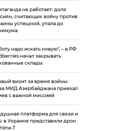
опаганда не работает: доля
сиян, считающих войну против
аины успешной, упала до
нимума
боту надо искать новую", – в РФ
dberries начал закрывать
кованные склады
вый визит за время войны:
ва МИД Азербайджана приехал
иев с важной миссией
душная платформа для связи и
: в Украине представили дрон
hline-T