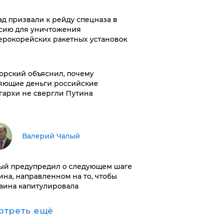
ад призвали к рейду спецназа в
сию для уничтожения
ерокорейских ракетных установок
орский объяснил, почему
яющие деньги российские
гархи не свергли Путина
Валерий Чалый
ый предупредил о следующем шаге
ина, направленном на то, чтобы
аина капитулировала
отреть ещё