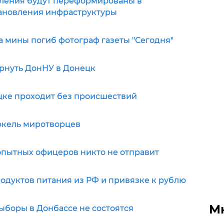
ления будут переформированы в
ановления инфраструктуры
а мины погиб фотограф газеты "Сегодня"
рнуть ДонНУ в Донецк
ецке проходит без происшествий
ркель миротворцев
еопытных офицеров никто не отправит
родуктов питания из РФ и привязке к рублю
М
выборы в Донбассе не состоятся