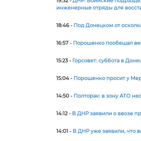
19:32 -
ДНР: Воинские подразде
инженерные отряды для восст
18:46 -
Под Донецком от осколк
16:57 -
Порошенко пообещал ве
15:23 -
Горсовет: суббота в Дон
15:04 -
Порошенко просит у Ме
14:50 -
Полторак: в зону АТО н
14:12 -
В ДНР заявили о ввозе п
14:01 -
В ДНР уже заявили, что 