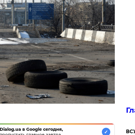
Гл
Dialog.ua в Google сегодня,
ВСУ
✓
пропустить главное завтра.