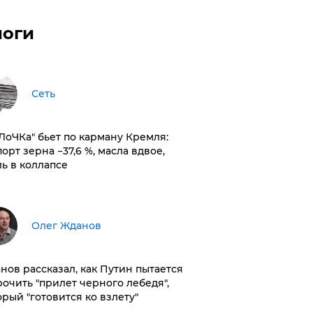
логи
Сеть
оЛоЧКа" бьет по карману Кремля:
орт зерна −37,6 %, масла вдвое,
ль в коллапсе
Олег Жданов
нов рассказал, как Путин пытается
рочить "прилет черного лебедя",
орый "готовится ко взлету"