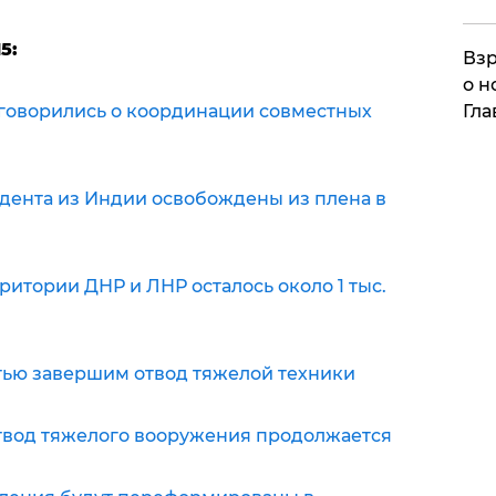
5:
Взр
о н
Гла
говорились о координации совместных
дента из Индии освобождены из плена в
итории ДНР и ЛНР осталось около 1 тыс.
тью завершим отвод тяжелой техники
отвод тяжелого вооружения продолжается