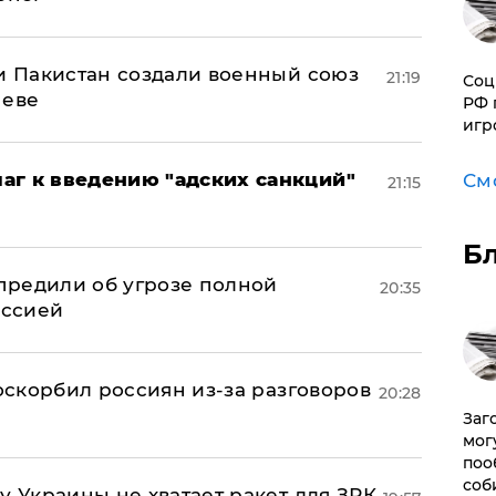
 и Пакистан создали военный союз
21:19
Соц
неве
РФ 
игр
аг к введению "адских санкций"
См
21:15
Б
предили об угрозе полной
20:35
оссией
 оскорбил россиян из-за разговоров
20:28
Заг
мог
поо
соб
у Украины не хватает ракет для ЗРК