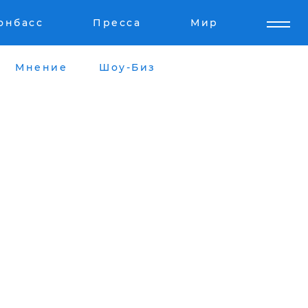
онбасс
Пресса
Мир
Мнение
Шоу-Биз