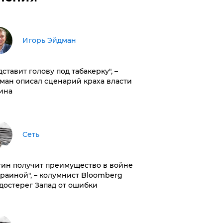
Игорь Эйдман
дставит голову под табакерку", –
ман описал сценарий краха власти
ина
Сеть
тин получит преимущество в войне
краиной", – колумнист Bloomberg
достерег Запад от ошибки