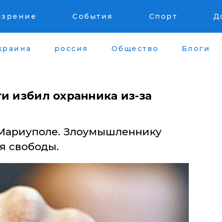
озрение
События
Спорт
Д
краина
россия
Общество
Блоги
и избил охранника из-за
 Мариуполе. Злоумышленнику
я свободы.