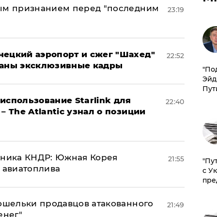
ным признанием перед "последним
23:19
нецкий аэропорт и сжег "Шахед"
22:52
ваны эксклюзивные кадры
​"По
Эйд
Пут
использование Starlink для
22:40
– The Atlantic узнал о позиции
юзника КНДР: Южная Корея
21:55
"Пу
н авиатоплива
с У
пре
кошельки продавцов атакованного
21:49
енег"