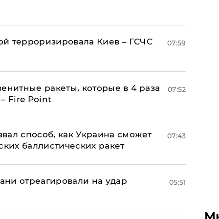
й терроризировала Киев – ГСЧС
07:59
енитные ракеты, которые в 4 раза
07:52
 Fire Point
вал способ, как Украина сможет
07:43
ских баллистических ракет
рани отреагировали на удар
05:51
М