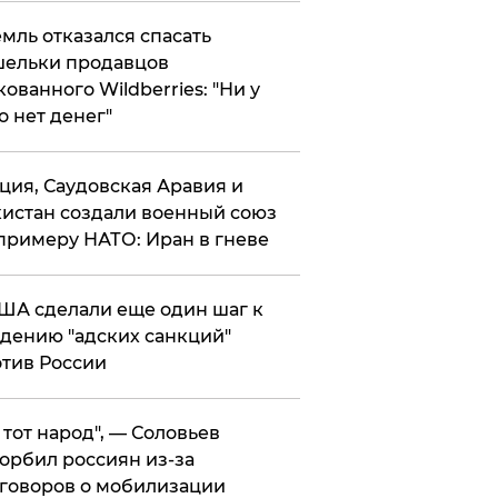
мль отказался спасать
ельки продавцов
кованного Wildberries: "Ни у
о нет денег"
ция, Саудовская Аравия и
истан создали военный союз
примеру НАТО: Иран в гневе
ША сделали еще один шаг к
дению "адских санкций"
тив России
е тот народ", — Соловьев
орбил россиян из-за
говоров о мобилизации