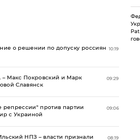
Фед
Укр
Pat
гов
ение о решении по допуску россиян
10:19
, – Макс Покровский и Марк
09:29
овой Славянск
е репрессии" против партии
09:06
мир с Украиной
льский НПЗ – власти признали
08:19