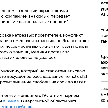
исп
уда
ельном заведении охранником, а
Atl
 с компанией знакомых, передает
би
аинские национальные новости".
Уси
драка нетрезвых посетителей, конфликт
при
туацию вмешался охранник, но был жестоко
тан
ых, несовместимых с жизнью травм головы.
корую помощь, медики доставили
Дро
пасти человека не удалось.
аэр
зап
мужчину, который не стал отрицать свою
эк
то досудебное расследование по ч.2 ст.121
озит лишение свободы на срок до 10 лет.
​Се
КНД
0-летней женщины с 19-летним парнем
30 
ей
в Киеве
. В Херсонской области мать
енного ребенка
.