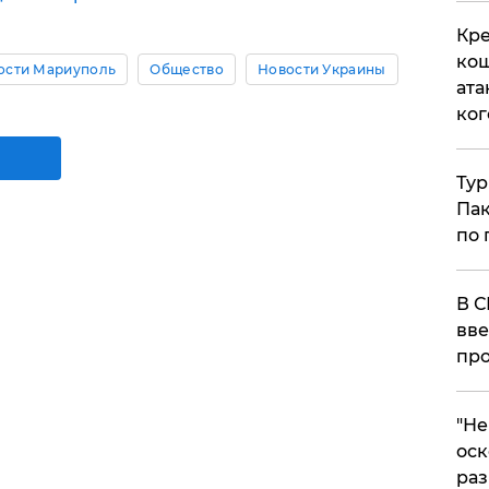
Кре
кош
ости Мариуполь
Общество
Новости Украины
ата
ког
Тур
Пак
по 
В С
вве
про
​"Н
оск
раз