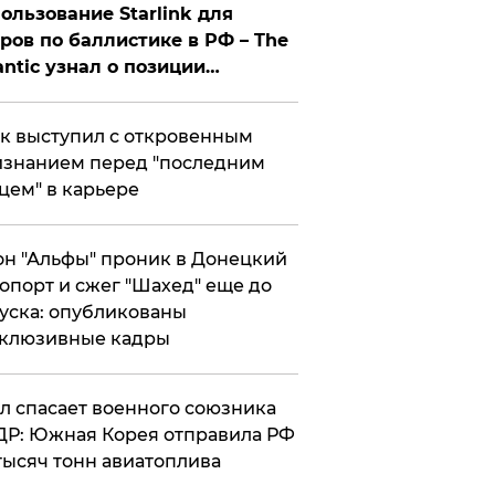
ользование Starlink для
ров по баллистике в РФ – The
antic узнал о позиции
знесмена
к выступил с откровенным
знанием перед "последним
цем" в карьере
н "Альфы" проник в Донецкий
опорт и сжег "Шахед" еще до
уска: опубликованы
склюзивные кадры
ул спасает военного союзника
Р: Южная Корея отправила РФ
тысяч тонн авиатоплива