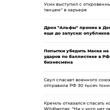
Усик выступил с откровен
танцем" в карьере
Дрон "Альфы" проник в До
еще до запуска: опублико
Попытки убедить Маска на 
ударов по баллистике в РФ 
бизнесмена
​Сеул спасает военного со
отправила РФ 30 тысяч тон
Кремль отказался спасать 
Wildberries: "Ни у кого нет д