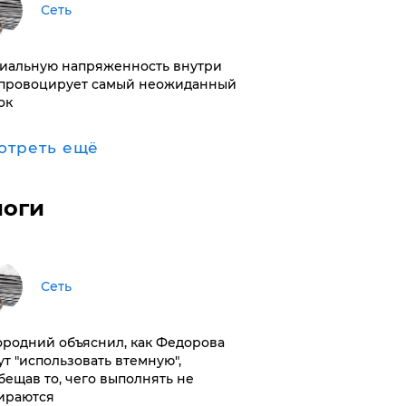
Сеть
иальную напряженность внутри
провоцирует самый неожиданный
ок
отреть ещё
логи
Сеть
ородний объяснил, как Федорова
ут "использовать втемную",
бещав то, чего выполнять не
ираются