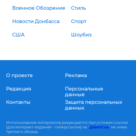
Военное Обозрение
Стиль
Новости Донбасса
Спорт
США
Шоубиз
О проекте
Реклама
Редакция
Персональные
данные
Контакты
Защита персональных
данных
Использование материалов разрешается при условии ссылки
(для интернет-изданий - гиперссылки) на "
Диалог.ua
" не ниже
третьего абзаца.