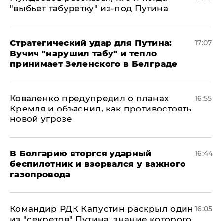
"выбьет табуретку" из-под Путина
Стратегический удар для Путина:
17:07
Вучич "нарушил табу" и тепло
принимает Зеленского в Белграде
Коваленко предупредил о планах
16:55
Кремля и объяснил, как противостоять
новой угрозе
В Болгарию вторгся ударный
16:44
беспилотник и взорвался у важного
газопровода
Командир РДК Капустин раскрыл один
16:05
из "секретов" Путина, знание которого