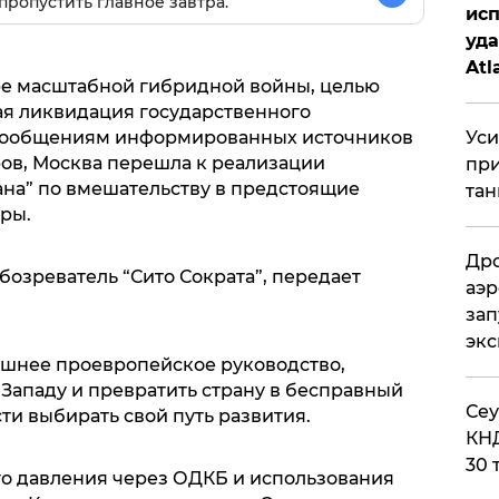
пропустить главное завтра.
исп
уда
Atl
ре масштабной гибридной войны, целью
би
ая ликвидация государственного
 сообщениям информированных источников
Уси
ов, Москва перешла к реализации
при
на” по вмешательству в предстоящие
тан
ры.
Дро
озреватель “Сито Сократа”, передает
аэр
зап
эк
ешнее проевропейское руководство,
 Западу и превратить страну в бесправный
​Се
и выбирать свой путь развития.
КНД
30 
о давления через ОДКБ и использования