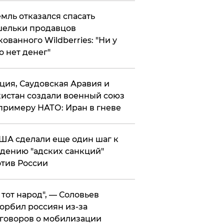
мль отказался спасать
ельки продавцов
кованного Wildberries: "Ни у
о нет денег"
ция, Саудовская Аравия и
истан создали военный союз
примеру НАТО: Иран в гневе
ША сделали еще один шаг к
дению "адских санкций"
тив России
е тот народ", — Соловьев
орбил россиян из-за
говоров о мобилизации