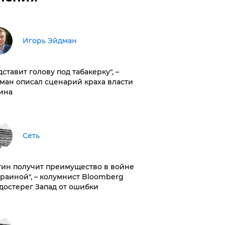
Игорь Эйдман
дставит голову под табакерку", –
ман описал сценарий краха власти
ина
Сеть
тин получит преимущество в войне
краиной", – колумнист Bloomberg
достерег Запад от ошибки