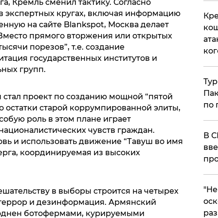
га, Кремль сменил тактику. Согласно
 экспертных кругах, включая информацию
Кре
нную на сайте Blankspot, Москва делает
кош
. Вместо прямого вторжения или открытых
ата
тысячи порезов”, т.е. создание
ког
итация государственных институтов и
ных групп.
Тур
Пак
стал проект по созданию мощной “пятой
по 
ко остатки старой коррумпированной элиты,
собую роль в этом плане играет
националистических чувств граждан.
В С
вь и использовать движение “Тавуш во имя
вве
ерга, координируемая из высоких
про
​"Н
шательству в выборы строится на четырех
оск
 террор и дезинформация. Армянский
раз
воднен ботофермами, курируемыми