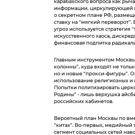
карабахского вопроса как рыча
информации, циркулирующей в
о секретном плане РФ, размеще
ставку на “мягкий переворот”
угроз используется стратегия “
искусственного хаоса, дискред
финансовая подпитка радикаль
Главным инструментом Москвы 
колонны”, куда входят не толь
но и новые “прокси-фигуры”. О
использование религиозных и 
Попытки политизировать церко
Родины” - лишь верхушка айсб
российских кабинетов.
Вероятный план Москвы по вме
“китах”. Во-первых, медийный
сегмент социальных сетей на