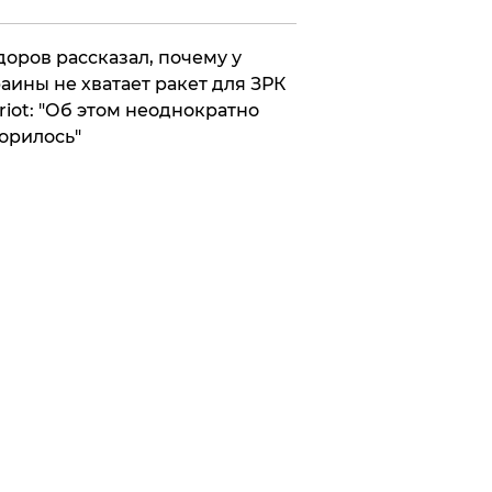
оров рассказал, почему у
аины не хватает ракет для ЗРК
riot: "Об этом неоднократно
орилось"