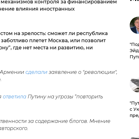
 механизмов контроля за финансированием
чение влияния иностранных
стом на зрелость: сможет ли республика
 заботливо плетет Москва, или позволит
​"По
ону”, где нет места ни развитию, ни
Эйд
Пут
в Армении
сделали
заявление о "революции",
.
я
ответила
Путину на угрозы “повторить
"Пу
с У
пре
ственности за содержание блогов. Мнение
авторского.