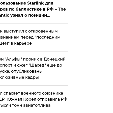
ользование Starlink для
ров по баллистике в РФ – The
antic узнал о позиции
знесмена
к выступил с откровенным
знанием перед "последним
цем" в карьере
н "Альфы" проник в Донецкий
опорт и сжег "Шахед" еще до
уска: опубликованы
склюзивные кадры
ул спасает военного союзника
Р: Южная Корея отправила РФ
тысяч тонн авиатоплива