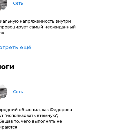
Сеть
иальную напряженность внутри
провоцирует самый неожиданный
ок
отреть ещё
логи
Сеть
ородний объяснил, как Федорова
ут "использовать втемную",
бещав то, чего выполнять не
ираются