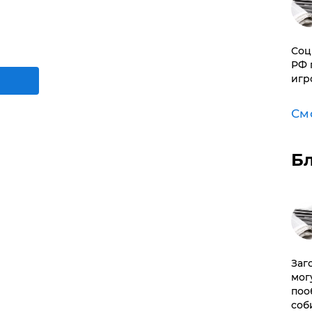
Соц
РФ 
игр
См
Б
Заг
мог
поо
соб