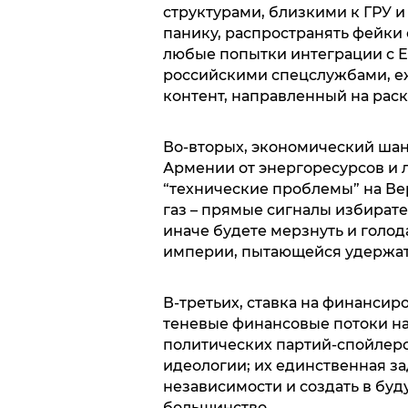
структурами, близкими к ГРУ и 
панику, распространять фейки 
любые попытки интеграции с Е
российскими спецслужбами, е
контент, направленный на рас
Во-вторых, экономический шан
Армении от энергоресурсов и 
“технические проблемы” на Ве
газ – прямые сигналы избират
иначе будете мерзнуть и голод
империи, пытающейся удержат
В-третьих, ставка на финанси
теневые финансовые потоки на
политических партий-спойлеро
идеологии; их единственная за
независимости и создать в бу
большинство.