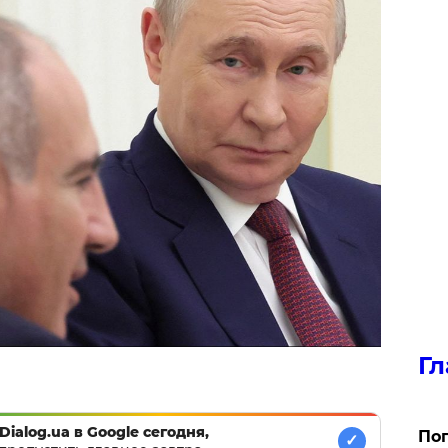
Гл
Dialog.ua в Google сегодня,
Поп
✓