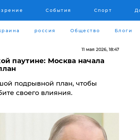
озрение
События
Спорт
Д
краина
россия
Общество
Блоги
11 мая 2026, 18:47
ой паутине: Москва начала
план
шой подрывной план, чтобы
ите своего влияния.