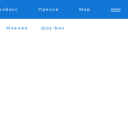
онбасс
Пресса
Мир
Мнение
Шоу-Биз