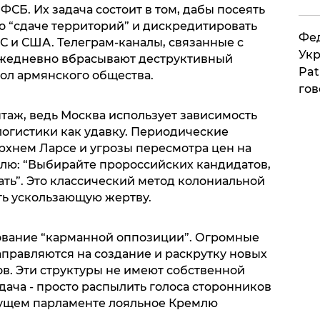
ФСБ. Их задача состоит в том, дабы посеять
о “сдаче территорий” и дискредитировать
Фед
С и США. Телеграм-каналы, связанные с
Укр
жедневно вбрасывают деструктивный
Pat
кол армянского общества.
гов
таж, ведь Москва использует зависимость
логистики как удавку. Периодические
рхнем Ларсе и угрозы пересмотра цен на
елю: “Выбирайте пророссийских кандидатов,
ать”. Это классический метод колониальной
ь ускользающую жертву.
рование “карманной оппозиции”. Огромные
правляются на создание и раскрутку новых
в. Эти структуры не имеют собственной
дача - просто распылить голоса сторонников
дущем парламенте лояльное Кремлю