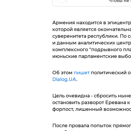
чтобы не 
Армения находится в эпицент
которой является окончательн
суверенитета республики. По
и данным аналитических центр
комплексного “подрывного пла
июньские парламентские выбо
Об этом
пишет
политический об
Dialog.UA
.
Цель очевидна - сбросить нын
остановить разворот Еревана к
форпост, лишенный возможност
После провала попыток прямог