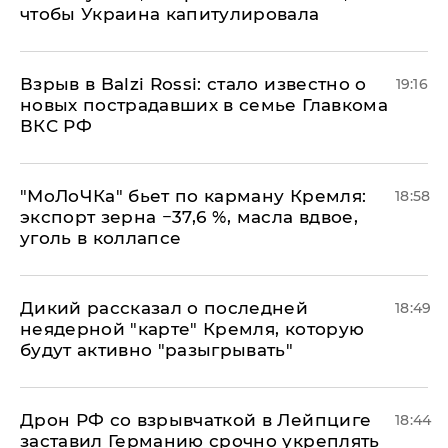
чтобы Украина капитулировала
Взрыв в Balzi Rossi: стало известно о
19:16
новых пострадавших в семье Главкома
ВКС РФ
​"МоЛоЧКа" бьет по карману Кремля:
18:58
экспорт зерна −37,6 %, масла вдвое,
уголь в коллапсе
Дикий рассказал о последней
18:49
неядерной "карте" Кремля, которую
будут активно "разыгрывать"
​Дрон РФ со взрывчаткой в Лейпциге
18:44
заставил Германию срочно укреплять