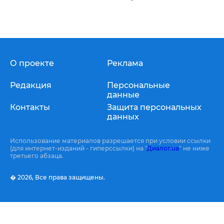
О проекте
Реклама
Редакция
Персональные
данные
Контакты
Защита персональных
данных
Использование материалов разрешается при условии ссылки
(для интернет-изданий - гиперссылки) на "
Диалог.ua
" не ниже
третьего абзаца.
� 2026,
Все права защищены.