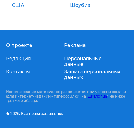
США
Шоубиз
О проекте
Реклама
Редакция
Персональные
данные
Контакты
Защита персональных
данных
Использование материалов разрешается при условии ссылки
(для интернет-изданий - гиперссылки) на "
Диалог.ua
" не ниже
третьего абзаца.
� 2026,
Все права защищены.