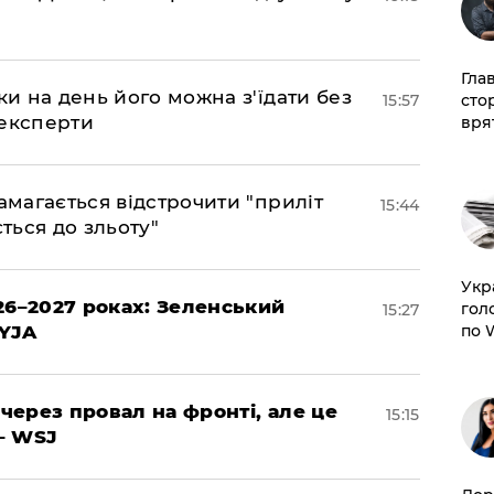
Гла
ки на день його можна з'їдати без
15:57
сто
 експерти
врят
амагається відстрочити "приліт
15:44
ться до зльоту"
​Ук
26–2027 роках: Зеленський
гол
15:27
EYJA
по 
 через провал на фронті, але це
15:15
– WSJ