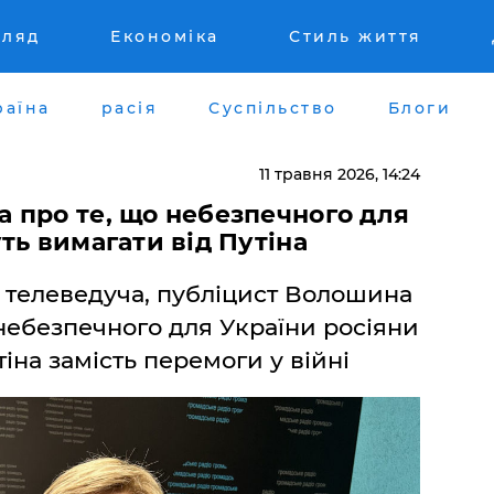
гляд
Економіка
Стиль життя
раїна
расія
Суспільство
Блоги
11 травня 2026, 14:24
 про те, що небезпечного для
ть вимагати від Путіна
, телеведуча, публіцист Волошина
небезпечного для України росіяни
іна замість перемоги у війні