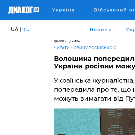
Україна
Військовий о
UA |
RU
Новини
Ук
ДІАЛОГ
ДУМКА
ЧИТАТИ НОВИНУ РОСІЙСЬКОЮ
Волошина попередила
України росіяни можу
Українська журналістка
попередила про те, що 
можуть вимагати від Пут