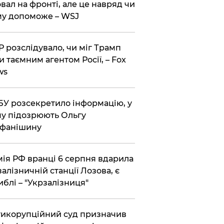
вал на фронті, але це навряд чи
у допоможе – WSJ
 розслідувало, чи міг Трамп
и таємним агентом Росії, – Fox
ws
У розсекретило інформацію, у
у підозрюють Ольгу
ефанішину
ія РФ вранці 6 серпня вдарила
залізничній станції Лозова, є
иблі – "Укрзалізниця"
икорупційний суд призначив