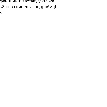
фанішиній заставу у кілька
ьйонів гривень – подробиці
К