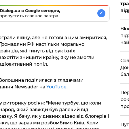
тра
під
Dialog.ua в Google сегодня,
✓
пропустить главное завтра.
Blo
під
грали війну, але не готові з цим змиритися,
най
Громадяни РФ настільки морально
їнців, які гинуть від рук їхніх
ахотіти знищити країну, яку не змогли
Сол
адіоактивний попіл.
Дон
бал
Волошина поділилася з глядачами
дання Newsader на
YouTube
.
Пер
рок
у риторику росіян: "Мене турбує, що коли
про
народ, який завжди був далекий від
зку. Я бачу, як у дивних відео від блогерів і
янки, що зараз ми розбомбимо Київ. Коли
Пут