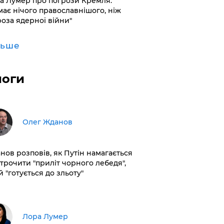
а Лумер про погрози Кремля:
має нічого православнішого, ніж
роза ядерної війни"
льше
логи
Олег Жданов
нов розповів, як Путін намагається
строчити "приліт чорного лебедя",
 "готується до зльоту"
​Лора Лумер