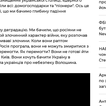
 знищення української столиці, ядерного
про
ли всі: домогосподарки та "піонери". Ось це
йом
і, що ми бачимо глибину падіння
ФБР
бут
 деградацію. Ми бачили, що росіяни не
Ne
той злочинний характер війни, яку розпочав
криваві злочини. Коли вони раптом
Росія програла, вони не можуть змиритися з
НАБ
перемогти. Як перемогти? Вони не готові йти
чом
 Київ. Вони хочуть бачити Україну в
Ст
а українців про небезпеку Волошина.
Арм
по 
заг
Ант