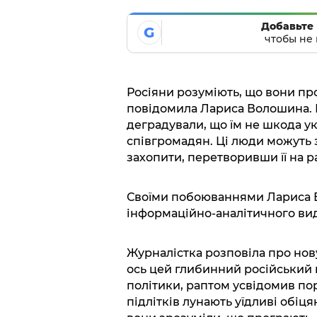
Добавьте 
G
чтобы не 
Росіяни розуміють, що вони про
повідомила Лариса Волошина. 
деградували, що їм не шкода укра
співгромадян. Ці люди можуть з
захопити, перетворивши її на р
Своїми побоюваннями Лариса 
інформаційно-аналітичного ви
Журналістка розповіла про нов
ось цей глибинний російський 
політики, раптом усвідомив пора
підлітків лунають уїдливі обіц