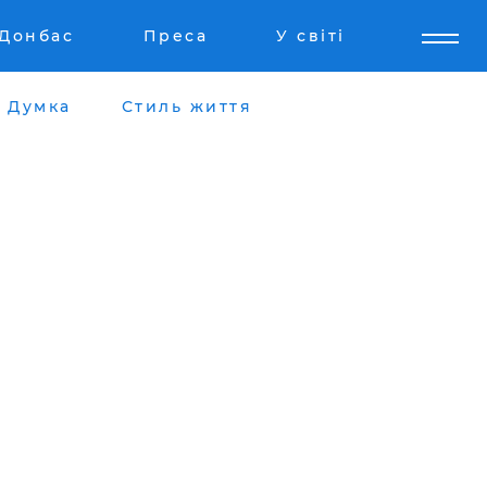
Донбас
Преса
У світі
Думка
Стиль життя