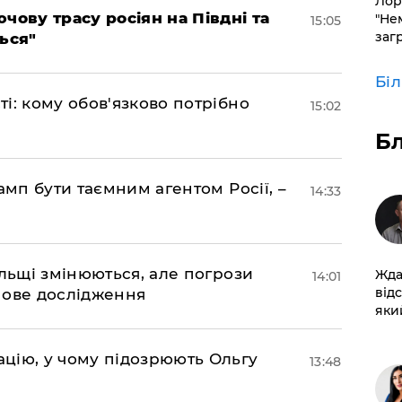
Лор
чову трасу росіян на Півдні та
"Не
15:05
заг
ься"
Бі
і: кому обов'язково потрібно
15:02
Б
амп бути таємним агентом Росії, –
14:33
ольщі змінюються, але погрози
Жда
14:01
від
нове дослідження
який
цію, у чому підозрюють Ольгу
13:48