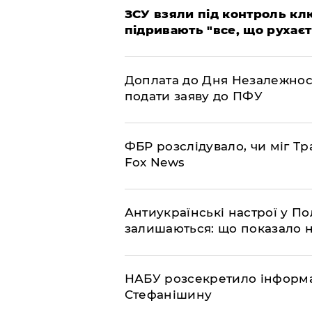
ЗСУ взяли під контроль клю
підривають "все, що рухаєт
Доплата до Дня Незалежност
подати заяву до ПФУ
ФБР розслідувало, чи міг Тр
Fox News
Антиукраїнські настрої у П
залишаються: що показало 
НАБУ розсекретило інформа
Стефанішину