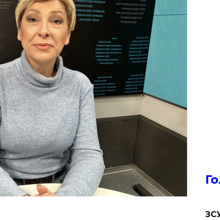
Го
ЗСУ