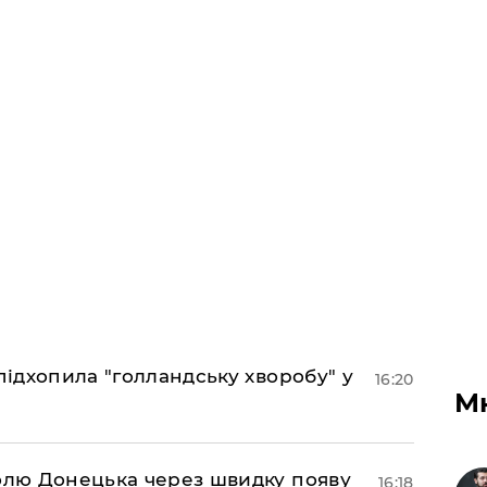
підхопила "голландську хворобу" у
16:20
М
долю Донецька через швидку появу
16:18