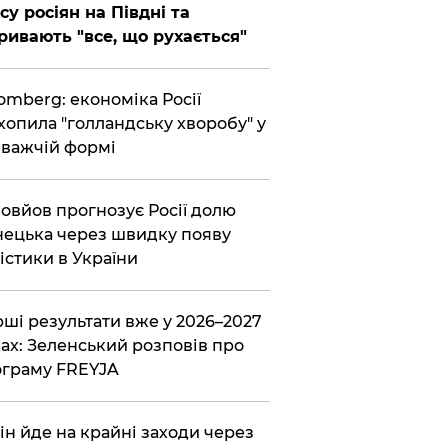
су росіян на Півдні та
ривають "все, що рухається"
omberg: економіка Росії
хопила "голландську хворобу" у
важчій формі
овйов прогнозує Росії долю
ецька через швидку появу
істики в України
ші результати вже у 2026–2027
ах: Зеленський розповів про
граму FREYJA
ін йде на крайні заходи через