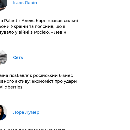
Ігаль Левін
ва Palantir Алекс Карп назвав сильні
рони України та пояснив, що її
увало у війні з Росією, – Левін
Сеть
раїна позбавляє російський бізнес
овного активу: економіст про удари
Wildberries
​Лора Лумер