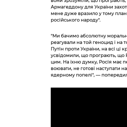
вони зрозуміли, що програють,
Армагеддону для України захоті
мене дуже вразило у тому план
російського народу".
"Ми бачимо абсолютну моральну
реагували на той геноцид і на 
Путін проти України, на всі ці 
усвідомили, що програють, що 
цим. На їхню думку, Росія має 
воювати, не готові наступати на
ядерному попелі", — попередил