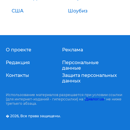
США
Шоубиз
О проекте
Реклама
Редакция
Персональные
данные
Контакты
Защита персональных
данных
Использование материалов разрешается при условии ссылки
(для интернет-изданий - гиперссылки) на "
Диалог.ua
" не ниже
третьего абзаца.
� 2026,
Все права защищены.