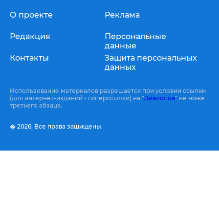
О проекте
Реклама
Редакция
Персональные
данные
Контакты
Защита персональных
данных
Использование материалов разрешается при условии ссылки
(для интернет-изданий - гиперссылки) на "
Диалог.ua
" не ниже
третьего абзаца.
� 2026,
Все права защищены.