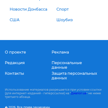
Новости Донбасса
Спорт
США
Шоубиз
О проекте
Реклама
Редакция
Персональные
данные
Контакты
Защита персональных
данных
Использование материалов разрешается при условии ссылки
(для интернет-изданий - гиперссылки) на "
Диалог.ua
" не ниже
третьего абзаца.
� 2026,
Все права защищены.