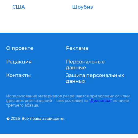
США
Шоубиз
О проекте
Реклама
Редакция
Персональные
данные
Контакты
Защита персональных
данных
Использование материалов разрешается при условии ссылки
(для интернет-изданий - гиперссылки) на "
Диалог.ua
" не ниже
третьего абзаца.
� 2026,
Все права защищены.