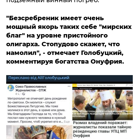
"Безсребреник имеет очень
мощный якорь таких себе "мирских
благ" на уровне пристойного
олигарха. Стопудово скажет, что
намолил", - отмечает Голобуцкий,
комментируя богатства Онуфрия.