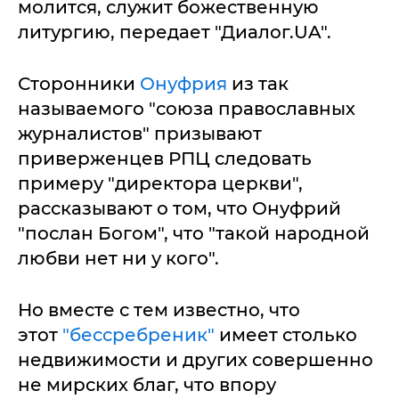
молится, служит божественную
литургию, передает "Диалог.UA".
Сторонники
Онуфрия
из так
называемого "союза православных
журналистов" призывают
приверженцев РПЦ следовать
примеру "директора церкви",
рассказывают о том, что Онуфрий
"послан Богом", что "такой народной
любви нет ни у кого".
Но вместе с тем известно, что
этот
"бессребреник"
имеет столько
недвижимости и других совершенно
не мирских благ, что впору