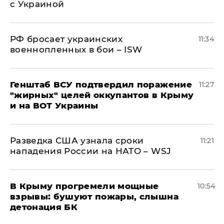
с Украиной
РФ бросает украинских
11:34
военнопленных в бои – ISW
Генштаб ВСУ подтвердил поражение
11:27
"жирных" целей оккупантов в Крыму
и на ВОТ Украины
Разведка США узнала сроки
11:21
нападения России на НАТО – WSJ
В Крыму прогремели мощные
10:54
взрывы: бушуют пожары, слышна
детонация БК