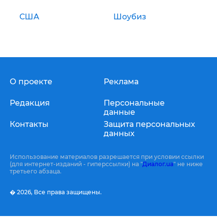
США
Шоубиз
О проекте
Реклама
Редакция
Персональные
данные
Контакты
Защита персональных
данных
Использование материалов разрешается при условии ссылки
(для интернет-изданий - гиперссылки) на "
Диалог.ua
" не ниже
третьего абзаца.
� 2026,
Все права защищены.