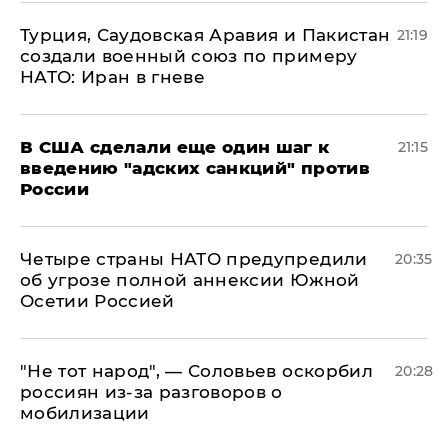
Турция, Саудовская Аравия и Пакистан
21:19
создали военный союз по примеру
НАТО: Иран в гневе
В США сделали еще один шаг к
21:15
введению "адских санкций" против
России
Четыре страны НАТО предупредили
20:35
об угрозе полной аннексии Южной
Осетии Россией
​"Не тот народ", — Соловьев оскорбил
20:28
россиян из-за разговоров о
мобилизации