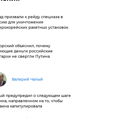
ад призвали к рейду спецназа в
сию для уничтожения
ерокорейских ракетных установок
орский объяснил, почему
яющие деньги российские
гархи не свергли Путина
Валерий Чалый
ый предупредил о следующем шаге
ина, направленном на то, чтобы
аина капитулировала