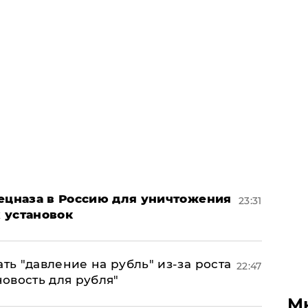
пецназа в Россию для уничтожения
23:31
 установок
ь "давление на рубль" из-за роста
22:47
новость для рубля"
М