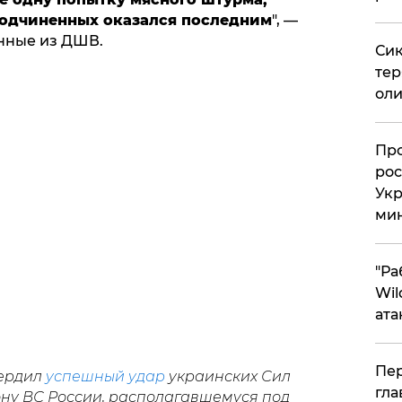
подчиненных оказался последним
", —
нные из ДШВ.
Сик
тер
оли
​Пр
рос
Укр
ми
"Ра
Wil
ата
Пер
вердил
успешный удар
украинских Сил
гла
ну ВС России, располагавшемуся под