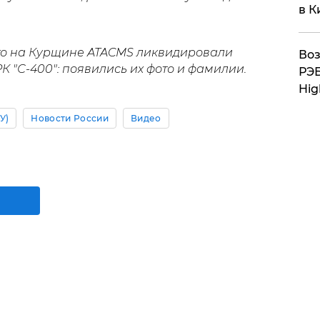
в К
то на Курщине
ATACMS ликвидировали
Воз
К "С-400": появились их фото и фамилии.
РЭБ
Hig
У)
Новости России
Видео