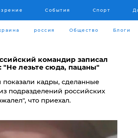
озрение
События
Спорт
Д
краина
россия
Общество
Блоги
оссийский командир записал
 "Не лезьте сюда, пацаны"
 показали кадры, сделанные
из подразделений российских
жалел", что приехал.