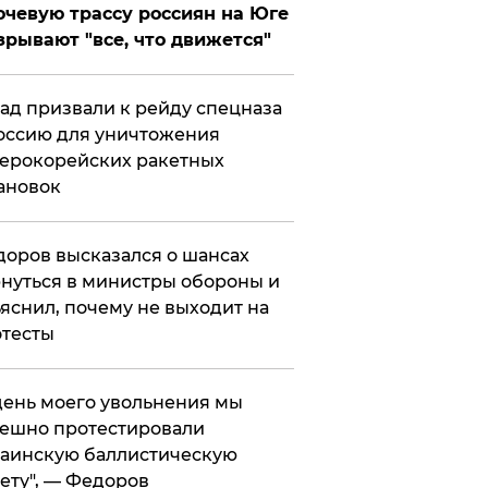
чевую трассу россиян на Юге
зрывают "все, что движется"
ад призвали к рейду спецназа
оссию для уничтожения
ерокорейских ракетных
ановок
оров высказался о шансах
нуться в министры обороны и
яснил, почему не выходит на
тесты
 день моего увольнения мы
ешно протестировали
аинскую баллистическую
ету", — Федоров