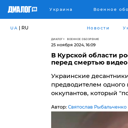
Украина
Военное об
| RU
UA
Новости
У
ДИАЛОГ
ВОЕННОЕ ОБОЗРЕНИЕ
25 ноября 2024, 16:09
В Курской области р
перед смертью видео:
Украинские десантники
предводителем одного 
оккупантов, который "по
Автор:
Святослав Рыбальченко