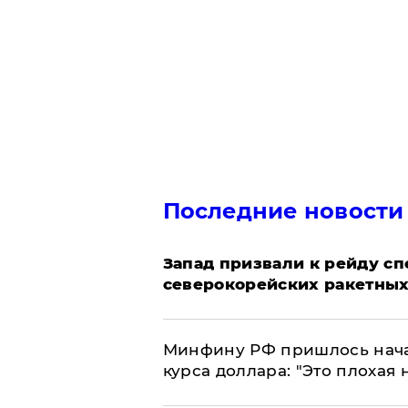
Последние новости
Запад призвали к рейду с
северокорейских ракетных
Минфину РФ пришлось начат
курса доллара: "Это плохая 