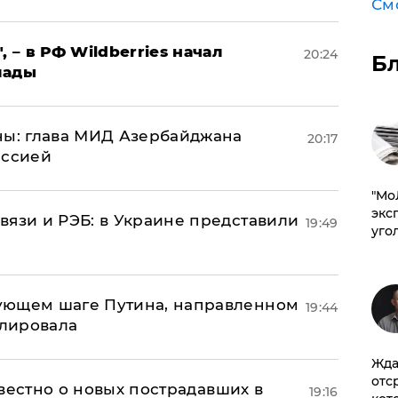
См
, – в РФ Wildberries начал
20:24
Б
лады
ны: глава МИД Азербайджана
20:17
иссией
​"М
эксп
вязи и РЭБ: в Украине представили
19:49
уго
ующем шаге Путина, направленном
19:44
улировала
Жда
отс
известно о новых пострадавших в
19:16