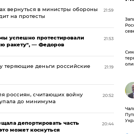
ах вернуться в министры обороны
21:59
дит на протесты
Зап
Рос
сев
я мы успешно протестировали
21:53
ю ракету", — Федоров
Сик
тер
оли
му теряющие деньги российские
21:19
а
оля россиян, считающих войну
20:52
 упала до минимума
Чал
Пут
Укр
щала депортировать часть
20:44
это может коснуться