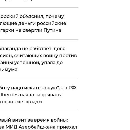
орский объяснил, почему
яющие деньги российские
гархи не свергли Путина
опаганда не работает: доля
сиян, считающих войну против
аины успешной, упала до
нимума
боту надо искать новую", – в РФ
dberries начал закрывать
кованные склады
вый визит за время войны:
ва МИД Азербайджана приехал