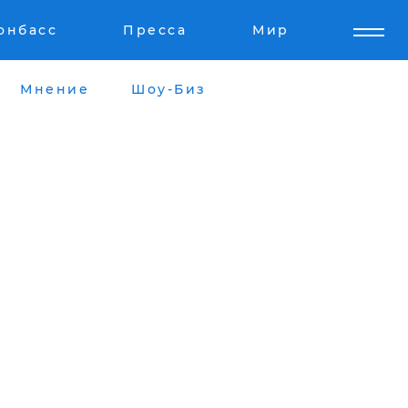
онбасс
Пресса
Мир
Мнение
Шоу-Биз