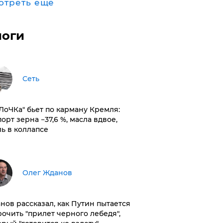
отреть ещё
логи
Сеть
оЛоЧКа" бьет по карману Кремля:
орт зерна −37,6 %, масла вдвое,
ль в коллапсе
Олег Жданов
нов рассказал, как Путин пытается
рочить "прилет черного лебедя",