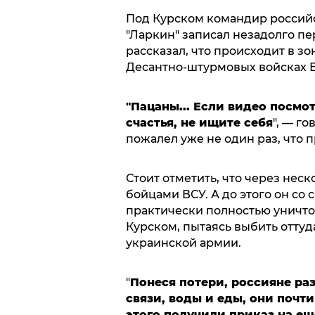
Под Курском командир россий
"Ларкин" записал незадолго пе
рассказал, что происходит в з
Десантно-штурмовых войсках В
"Пацаны...
Если видео посмот
счастья, не ищите себя
", — г
пожалел уже не один раз, что п
Стоит отметить, что через нес
бойцами ВСУ. А до этого он с
практически полностью уничто
Курском, пытаясь выбить отту
украинской армии.
"
Понеся потери, россияне ра
связи, воды и еды, они почт
этого получили приказ на ещ