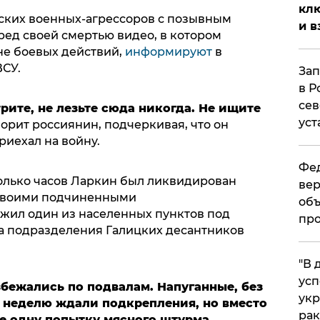
клю
ских военных-агрессоров с позывным
и в
ред своей смертью видео, в котором
оне боевых действий,
информируют
в
СУ.
Зап
в Р
сев
рите, не лезьте сюда никогда. Не ищите
уст
оворит россиянин, подчеркивая, что он
риехал на войну.
Фед
колько часов Ларкин был ликвидирован
вер
о своими подчиненными
объ
жил один из населенных пунктов под
про
да подразделения Галицких десантников
​"В
усп
збежались по подвалам. Напуганные, без
укр
и неделю ждали подкрепления, но вместо
рак
е одну попытку мясного штурма,