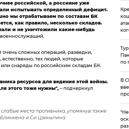
очнее российской, а россияне уже
Кре
чали испытывать определенный дефицит.
шно мы отрабатываем по составам БК
кош
ется, как правило, несколько складов.
ата
опали и не уничтожили какие-нибудь
ког
л военнослужащий.
Тур
ат очень сложных операций, разведки,
Пак
, естественно, тех людей, которые
по 
 или снаряды по российским складам БК.
В С
вника ресурсов для ведения этой войны.
вве
для этого тоже нужны",
– подчеркнул
про
слабые места противника, упомянув также
​"Н
 Блинкена и Си Цзиньпина.
оск
раз