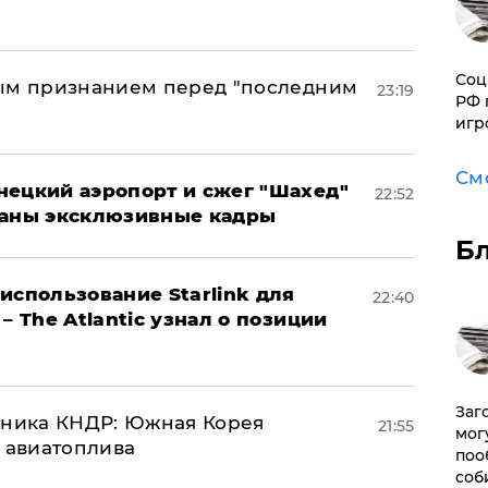
Соц
ным признанием перед "последним
23:19
РФ 
игр
См
нецкий аэропорт и сжег "Шахед"
22:52
ваны эксклюзивные кадры
Б
использование Starlink для
22:40
– The Atlantic узнал о позиции
Заг
юзника КНДР: Южная Корея
21:55
мог
н авиатоплива
поо
соб