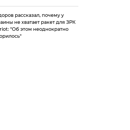
оров рассказал, почему у
аины не хватает ракет для ЗРК
riot: "Об этом неоднократно
орилось"