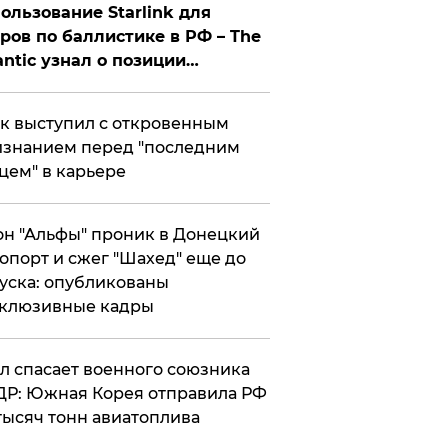
ользование Starlink для
ров по баллистике в РФ – The
antic узнал о позиции
знесмена
к выступил с откровенным
знанием перед "последним
цем" в карьере
н "Альфы" проник в Донецкий
опорт и сжег "Шахед" еще до
уска: опубликованы
склюзивные кадры
ул спасает военного союзника
Р: Южная Корея отправила РФ
тысяч тонн авиатоплива