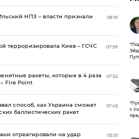
льский НПЗ – власти признали
08:19
​"По
й терроризировала Киев – ГСЧС
07:59
Эйд
Пут
енитные ракеты, которые в 4 раза
07:52
 Fire Point
"Пу
вал способ, как Украина сможет
07:43
с У
ских баллистических ракет
пре
рани отреагировали на удар
05:51