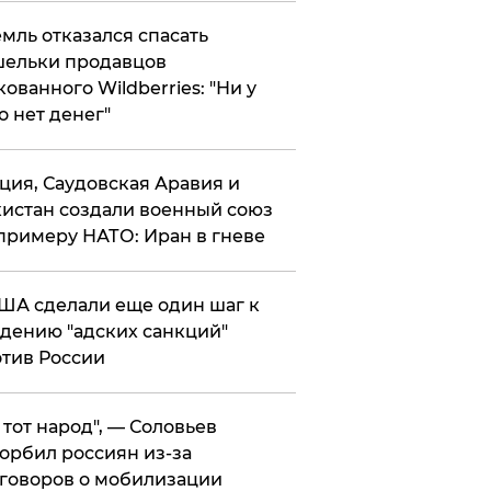
мль отказался спасать
ельки продавцов
кованного Wildberries: "Ни у
о нет денег"
ция, Саудовская Аравия и
истан создали военный союз
примеру НАТО: Иран в гневе
ША сделали еще один шаг к
дению "адских санкций"
тив России
е тот народ", — Соловьев
орбил россиян из-за
говоров о мобилизации