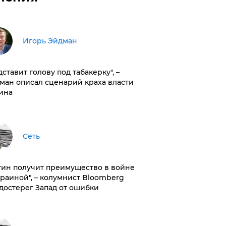
Игорь Эйдман
дставит голову под табакерку", –
ман описал сценарий краха власти
ина
Сеть
тин получит преимущество в войне
краиной", – колумнист Bloomberg
достерег Запад от ошибки