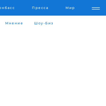
онбасс
Пресса
Мир
Мнение
Шоу-Биз