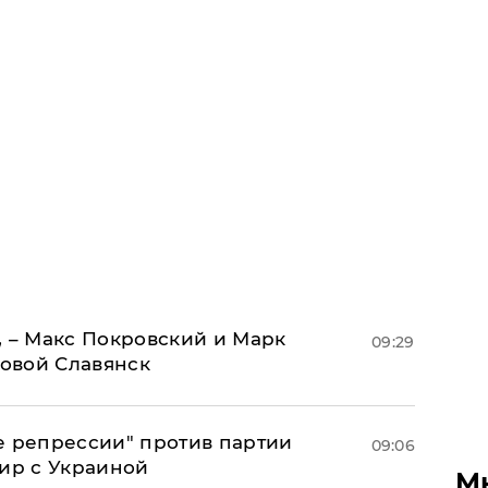
, – Макс Покровский и Марк
09:29
овой Славянск
е репрессии" против партии
09:06
мир с Украиной
М