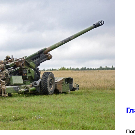
Гл
Поп