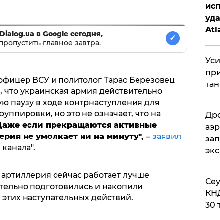
исп
уда
Atl
Dialog.ua в Google сегодня,
✓
би
пропустить главное завтра.
Уси
при
фицер ВСУ и политолог Тарас Березовец
тан
 что украинская армия действительно
ю паузу в ходе контрнаступления для
уппировки, но это не означает, что на
Дро
Даже если прекращаются активные
аэр
рия не умолкает ни на минуту",
–
заявил
зап
канала".
эк
 артиллерия сейчас работает лучше
​Се
ательно подготовились и накопили
КНД
 этих наступательных действий.
30 