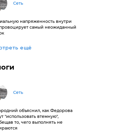
Сеть
иальную напряженность внутри
провоцирует самый неожиданный
ок
отреть ещё
логи
Сеть
ородний объяснил, как Федорова
ут "использовать втемную",
бещав то, чего выполнять не
ираются