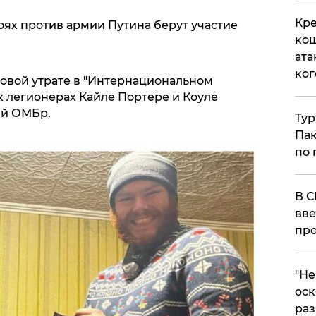
Кре
боях против армии Путина берут участие
кош
ата
ког
новой утрате в "Интернациональном
их легионерах Кайле Портере и Коуле
-й ОМБр.
Тур
Пак
по 
В С
вве
про
​"Н
оск
раз