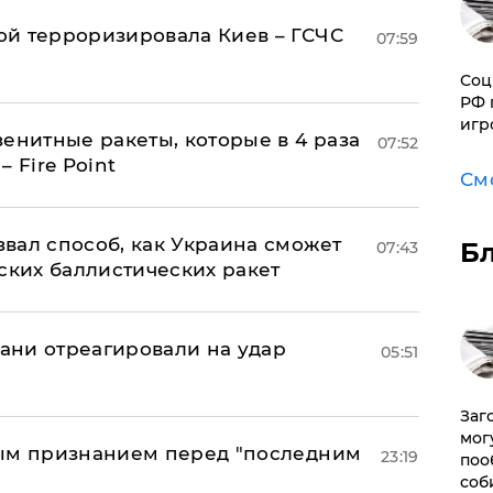
й терроризировала Киев – ГСЧС
07:59
Соц
РФ 
игр
енитные ракеты, которые в 4 раза
07:52
 Fire Point
См
вал способ, как Украина сможет
Б
07:43
ских баллистических ракет
рани отреагировали на удар
05:51
Заг
мог
ным признанием перед "последним
23:19
поо
соб