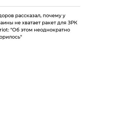
оров рассказал, почему у
аины не хватает ракет для ЗРК
riot: "Об этом неоднократно
орилось"