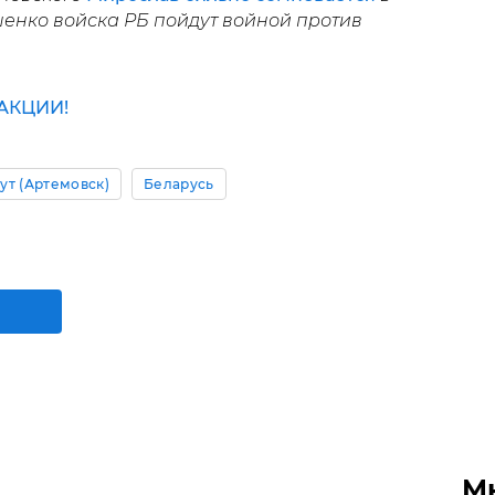
шенко войска РБ пойдут войной против
АКЦИИ!
ут (Артемовск)
Беларусь
М