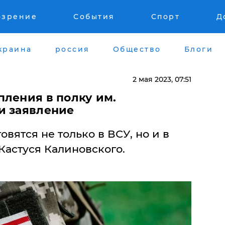
озрение
События
Спорт
Д
краина
россия
Общество
Блоги
2 мая 2023, 07:51
пления в полку им.
и заявление
вятся не только в ВСУ, но и в
Кастуся Калиновского.