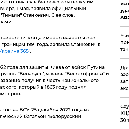
ию готовятся в белорусском полку им.
исп
 вчера, 1 мая, заявила официальный
уда
Тимьян" Станкевич. С ее слов,
Atl
рами.
би
Уси
твенности, когда именно начнется оно.
при
границам 1991 года, заявила Станкевич в
тан
Украина 365
".
22 года для защиты Киева от войск Путина.
Дро
группы "Беларусь", членов "Белого фронта" и
аэр
название получил в честь национального
зап
вского, который в 1863 году поднял
эк
империи.
​Се
 состав ВСУ. 25 декабря 2022 года из
КНД
льческий батальон "Белорусский
30 