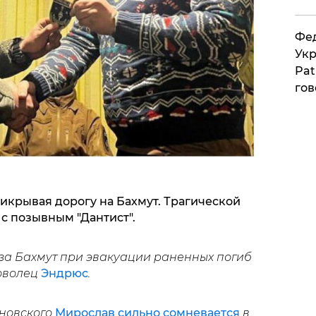
Фед
Укр
Pat
гов
икрывая дорогу на Бахмут. Трагической
с позывным "Дантист".
 за Бахмут при эвакуации раненных погиб
оволец
Эндрюс
.
иновского
Мирослав сильно сомневается
в