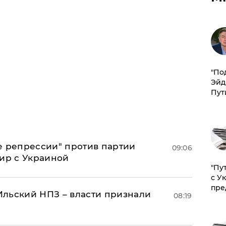
​"По
Эйд
Пут
е репрессии" против партии
09:06
мир с Украиной
"Пу
с У
пре
льский НПЗ – власти признали
08:19