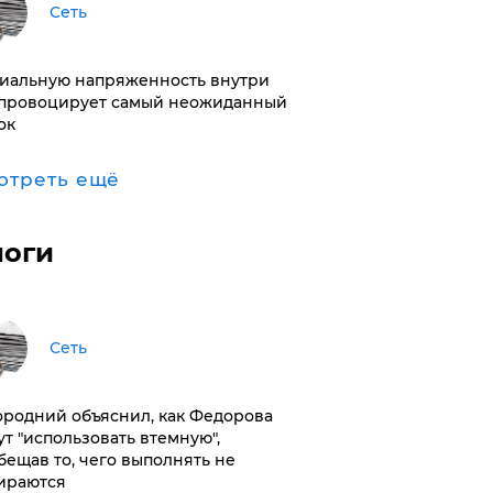
Сеть
иальную напряженность внутри
провоцирует самый неожиданный
ок
отреть ещё
логи
Сеть
ородний объяснил, как Федорова
ут "использовать втемную",
бещав то, чего выполнять не
ираются