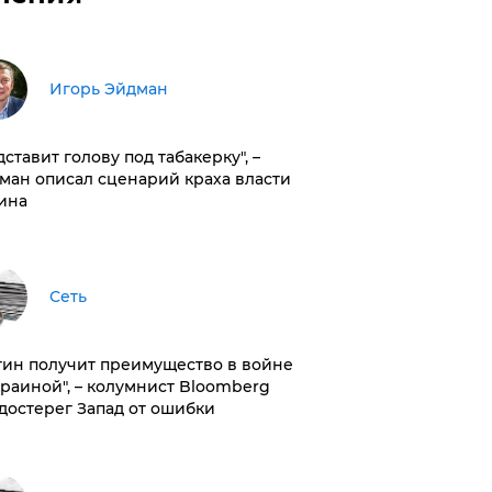
Игорь Эйдман
дставит голову под табакерку", –
ман описал сценарий краха власти
ина
Сеть
тин получит преимущество в войне
краиной", – колумнист Bloomberg
достерег Запад от ошибки