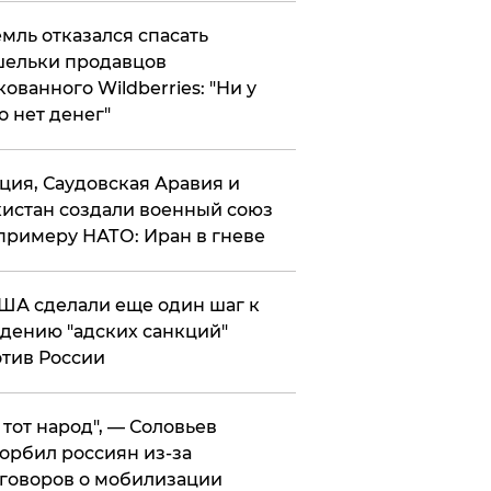
мль отказался спасать
ельки продавцов
кованного Wildberries: "Ни у
о нет денег"
ция, Саудовская Аравия и
истан создали военный союз
примеру НАТО: Иран в гневе
ША сделали еще один шаг к
дению "адских санкций"
тив России
е тот народ", — Соловьев
орбил россиян из-за
говоров о мобилизации