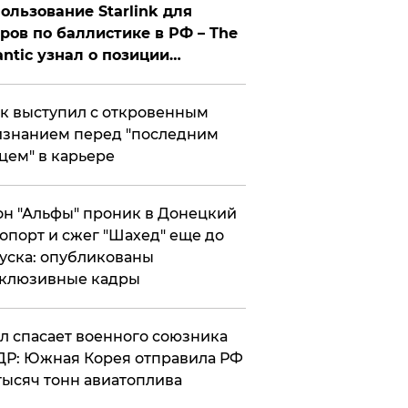
ользование Starlink для
ров по баллистике в РФ – The
antic узнал о позиции
знесмена
к выступил с откровенным
знанием перед "последним
цем" в карьере
н "Альфы" проник в Донецкий
опорт и сжег "Шахед" еще до
уска: опубликованы
склюзивные кадры
ул спасает военного союзника
Р: Южная Корея отправила РФ
тысяч тонн авиатоплива