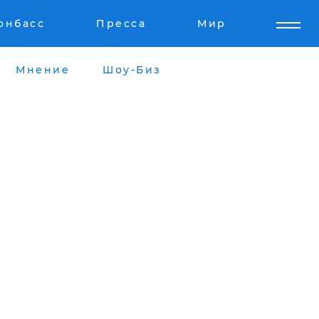
онбасс
Пресса
Мир
Мнение
Шоу-Биз