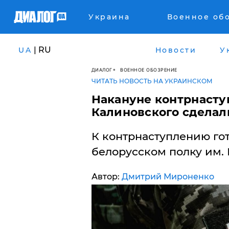
Украина
Военное об
| RU
UA
Новости
У
ДИАЛОГ
ВОЕННОЕ ОБОЗРЕНИЕ
ЧИТАТЬ НОВОСТЬ НА УКРАИНСКОМ
​Накануне контрнасту
Калиновского сделал
К контрнаступлению гото
белорусском полку им. 
Автор:
Дмитрий Мироненко