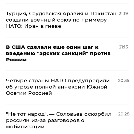
Турция, Саудовская Аравия и Пакистан
21:19
создали военный союз по примеру
НАТО: Иран в гневе
В США сделали еще один шаг к
21:15
введению "адских санкций" против
России
Четыре страны НАТО предупредили
20:35
об угрозе полной аннексии Южной
Осетии Россией
​"Не тот народ", — Соловьев оскорбил
20:28
россиян из-за разговоров о
мобилизации