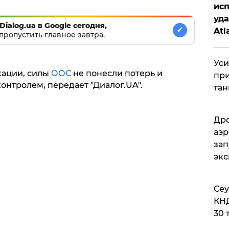
исп
уда
Dialog.ua в Google сегодня,
✓
Atl
пропустить главное завтра.
би
Уси
ации, силы
ООС
не понесли потерь и
при
нтролем, передает "Диалог.UA".
тан
Дро
аэр
зап
эк
​Се
КНД
30 