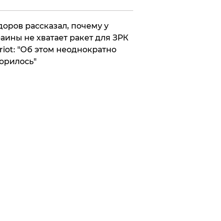
оров рассказал, почему у
аины не хватает ракет для ЗРК
riot: "Об этом неоднократно
орилось"