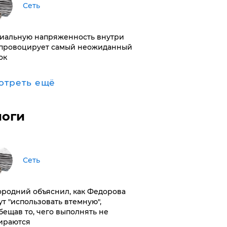
Сеть
иальную напряженность внутри
провоцирует самый неожиданный
ок
отреть ещё
логи
Сеть
ородний объяснил, как Федорова
ут "использовать втемную",
бещав то, чего выполнять не
ираются