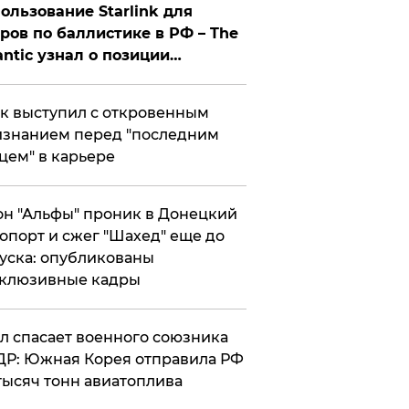
ользование Starlink для
ров по баллистике в РФ – The
antic узнал о позиции
знесмена
к выступил с откровенным
знанием перед "последним
цем" в карьере
н "Альфы" проник в Донецкий
опорт и сжег "Шахед" еще до
уска: опубликованы
склюзивные кадры
ул спасает военного союзника
Р: Южная Корея отправила РФ
тысяч тонн авиатоплива