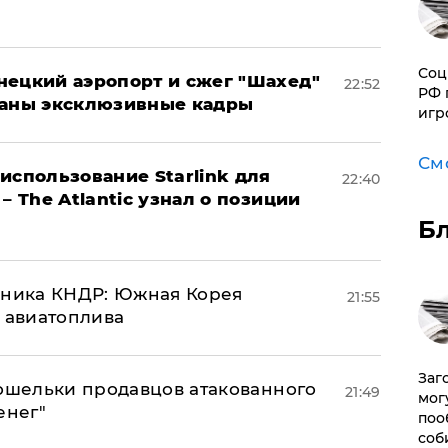
Соц
нецкий аэропорт и сжег "Шахед"
22:52
РФ 
ваны эксклюзивные кадры
игр
См
использование Starlink для
22:40
– The Atlantic узнал о позиции
Б
юзника КНДР: Южная Корея
21:55
н авиатоплива
Заг
кошельки продавцов атакованного
21:49
мог
енег"
поо
соб