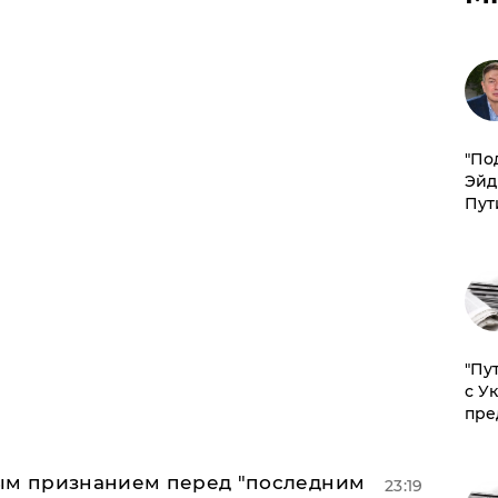
​"По
Эйд
Пут
"Пу
с У
пре
ным признанием перед "последним
23:19