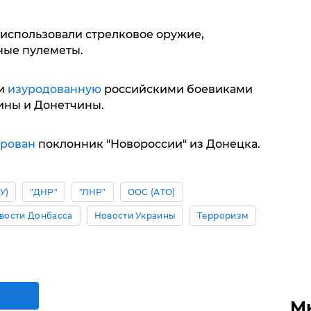
использовали стрелковое оружие,
ные пулеметы.
ти
изуродованную
российскими боевиками
ины и Донетчины.
рован
поклонник "Новороссии" из Донецка.
У)
"ДНР"
"ЛНР"
ООС (АТО)
вости Донбасса
Новости Украины
Терроризм
М