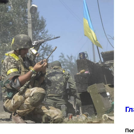
Гл
Поп