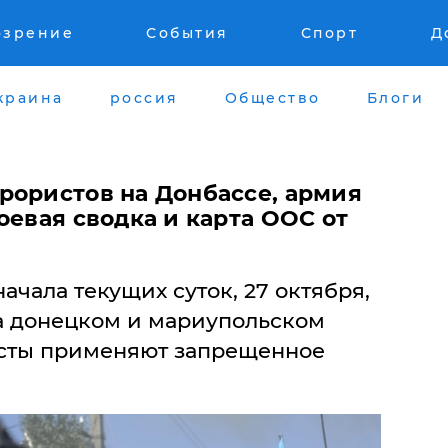
озрение
События
Спорт
Д
краина
россия
Общество
Блоги
рористов на Донбассе, армия
оевая сводка и карта ООС от
ачала текущих суток, 27 октября,
а донецком и мариупольском
исты применяют запрещенное