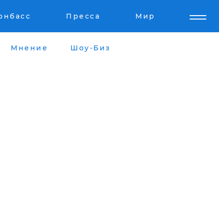
онбасс
Пресса
Мир
Мнение
Шоу-Биз