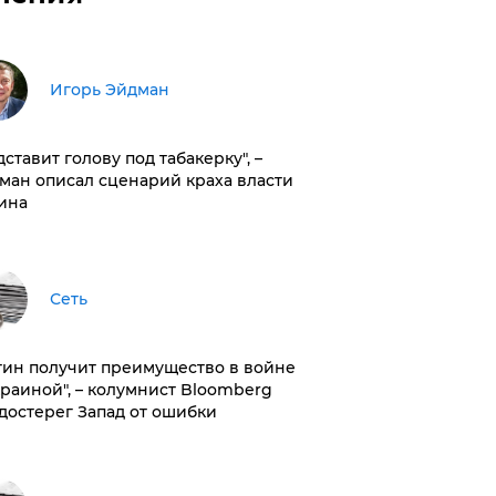
Игорь Эйдман
дставит голову под табакерку", –
ман описал сценарий краха власти
ина
Сеть
тин получит преимущество в войне
краиной", – колумнист Bloomberg
достерег Запад от ошибки