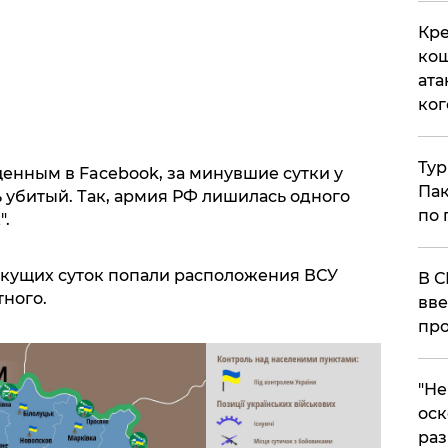
Кре
кош
ата
ког
Тур
нным в Facebook, за минувшие сутки у
Пак
 убитый. Так, армия РФ лишилась одного
по 
".
текущих суток попали расположения ВСУ
В С
тного.
вве
про
​"Н
оск
раз