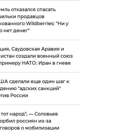
мль отказался спасать
ельки продавцов
кованного Wildberries: "Ни у
о нет денег"
ция, Саудовская Аравия и
истан создали военный союз
примеру НАТО: Иран в гневе
ША сделали еще один шаг к
дению "адских санкций"
тив России
е тот народ", — Соловьев
орбил россиян из-за
говоров о мобилизации