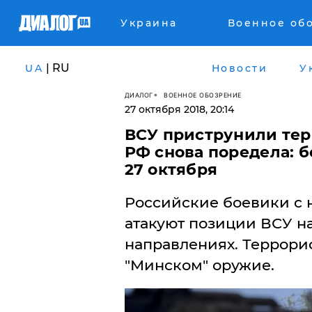
Украина
Военное об
| RU
UA
Новости
У
ДИАЛОГ
ВОЕННОЕ ОБОЗРЕНИЕ
27 октября 2018, 20:14
ВСУ приструнили тер
РФ снова поредела: б
27 октября
Российские боевики с н
атакуют позиции ВСУ н
направлениях. Террор
"Минском" оружие.