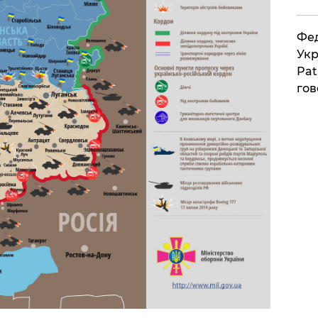
Фед
Укр
Pat
гов