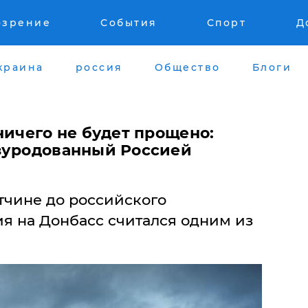
озрение
События
Спорт
Д
краина
россия
Общество
Блоги
ничего не будет прощено:
зуродованный Россией
тчине до российского
я на Донбасс считался одним из