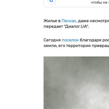
G
чтобы не 
Жилье в
Песках,
даже несмотря
передает "Диалог.UA".
Сегодня
поселок
благодаря рос
земли, его территория превра