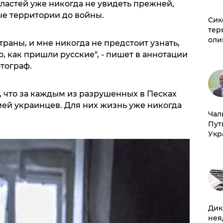
ластей уже никогда не увидеть прежней,
ые территории до войны.
Сик
тер
оли
траны, и мне никогда не предстоит узнать,
го, как пришли русские", - пишет в аннотации
тограф.
, что за каждым из разрушенных в Песках
емей украинцев. Для них жизнь уже никогда
Чал
Пут
Укр
Дик
нея