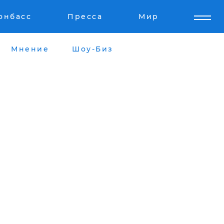
онбасс
Пресса
Мир
Мнение
Шоу-Биз