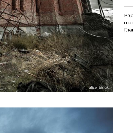
Взр
о н
Гла