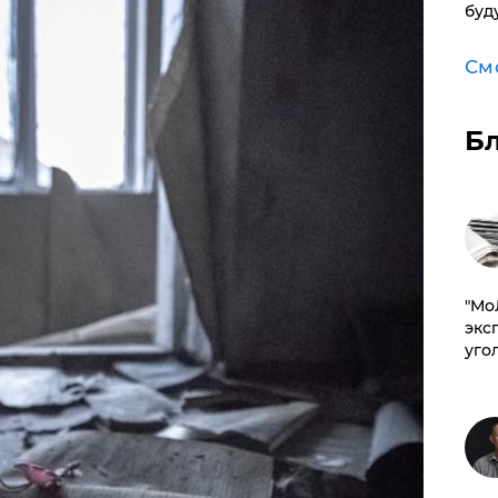
буд
См
Б
​"М
эксп
уго