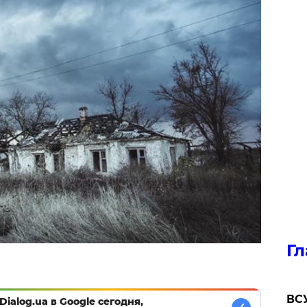
Гл
ВСУ
Dialog.ua в Google сегодня,