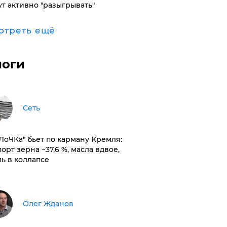
ут активно "разыгрывать"
отреть ещё
логи
Сеть
оЛоЧКа" бьет по карману Кремля:
орт зерна −37,6 %, масла вдвое,
ль в коллапсе
Олег Жданов