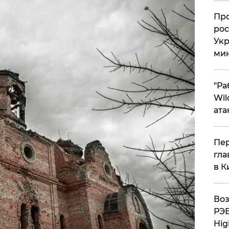
​Пр
рос
Укр
ми
"Ра
Wil
ата
Пер
гла
в К
Воз
РЭБ
Hig