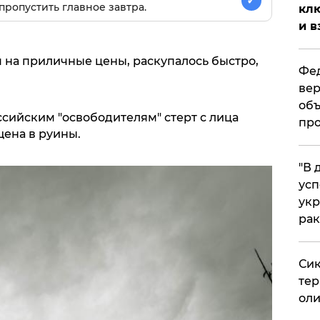
✓
пропустить главное завтра.
клю
и в
 на приличные цены, раскупалось быстро,
Фед
вер
объ
сийским "освободителям" стерт с лица
про
щена в руины.
​"В
усп
укр
рак
Сик
тер
оли