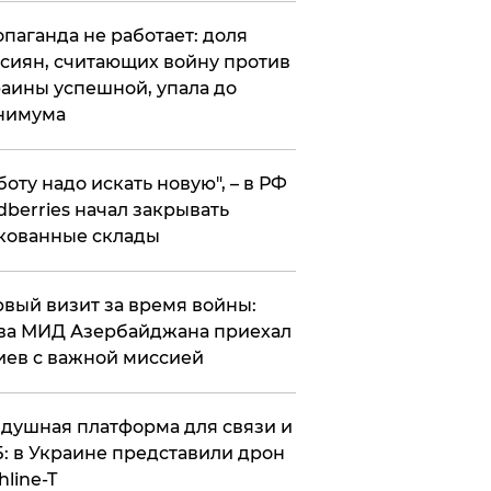
опаганда не работает: доля
сиян, считающих войну против
аины успешной, упала до
нимума
боту надо искать новую", – в РФ
dberries начал закрывать
кованные склады
вый визит за время войны:
ва МИД Азербайджана приехал
иев с важной миссией
душная платформа для связи и
: в Украине представили дрон
hline-T