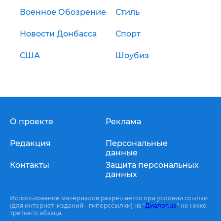
Военное Обозрение
Стиль
Новости Донбасса
Спорт
США
Шоубиз
О проекте
Реклама
Редакция
Персональные
данные
Контакты
Защита персональных
данных
Использование материалов разрешается при условии ссылки
(для интернет-изданий - гиперссылки) на "
Диалог.ua
" не ниже
третьего абзаца.