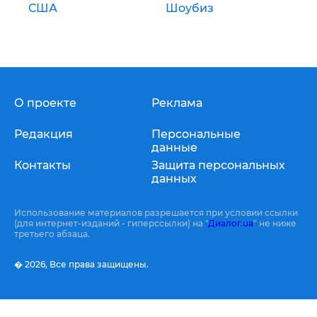
США
Шоубиз
О проекте
Реклама
Редакция
Персональные
данные
Контакты
Защита персональных
данных
Использование материалов разрешается при условии ссылки
(для интернет-изданий - гиперссылки) на "
Диалог.ua
" не ниже
третьего абзаца.
� 2026,
Все права защищены.