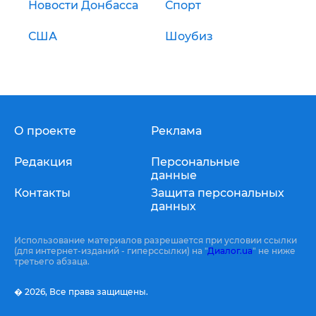
Новости Донбасса
Спорт
США
Шоубиз
О проекте
Реклама
Редакция
Персональные
данные
Контакты
Защита персональных
данных
Использование материалов разрешается при условии ссылки
(для интернет-изданий - гиперссылки) на "
Диалог.ua
" не ниже
третьего абзаца.
� 2026,
Все права защищены.