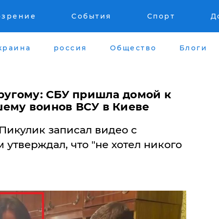
озрение
События
Спорт
Д
краина
россия
Общество
Блоги
ругому: СБУ пришла домой к
ему воинов ВСУ в Киеве
Пикулик записал видео с
 утверждал, что "не хотел никого