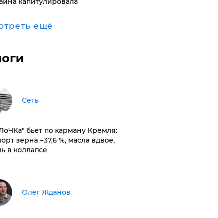
аина капитулировала
отреть ещё
логи
Сеть
оЛоЧКа" бьет по карману Кремля:
орт зерна −37,6 %, масла вдвое,
ль в коллапсе
Олег Жданов