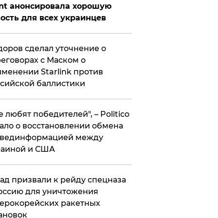
nt анонсировала хорошую
ость для всех украинцев
оров сделал уточнение о
еговорах с Маском о
менении Starlink против
сийской баллистики
се любят победителей", – Politico
ало о восстановлении обмена
звединформацией между
раиной и США
ад призвали к рейду спецназа
оссию для уничтожения
ерокорейских ракетных
ановок