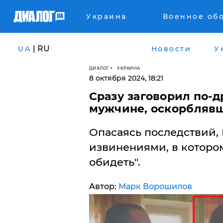
Украина
Военное об
| RU
UA
Новости
У
ДИАЛОГ
УКРАИНА
8 октября 2024, 18:21
Сразу заговорил по-д
мужчине, оскорблявш
Опасаясь последствий, 
извинениями, в котором
обидеть".
Автор:
Марк Ворошилов