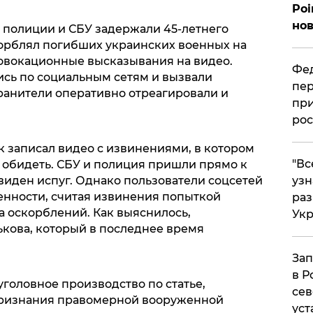
Poi
нов
 полиции и СБУ задержали 45-летнего
орблял погибших украинских военных на
овокационные высказывания на видео.
Фед
ись по социальным сетям и вызвали
пер
ранители оперативно отреагировали и
при
рос
к записал видео с извинениями, в котором
​"В
о обидеть. СБУ и полиция пришли прямо к
узн
виден испуг. Однако пользователи соцсетей
енности, считая извинения попыткой
ра
а оскорблений. Как выяснилось,
Ук
кова, который в последнее время
Зап
в Р
головное производство по статье,
сев
признания правомерной вооруженной
уст