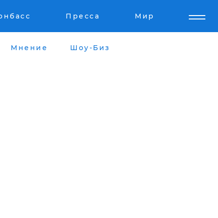
онбасс
Пресса
Мир
Мнение
Шоу-Биз