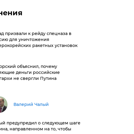
нения
ад призвали к рейду спецназа в
сию для уничтожения
ерокорейских ракетных установок
орский объяснил, почему
яющие деньги российские
гархи не свергли Путина
Валерий Чалый
ый предупредил о следующем шаге
ина, направленном на то, чтобы