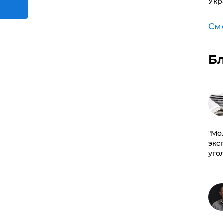
Укр
См
Б
​"М
эксп
уго