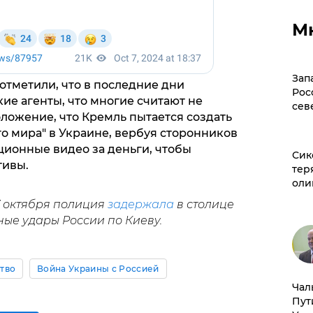
М
Зап
 отметили, что в последние дни
Рос
ие агенты, что многие считают не
сев
ложение, что Кремль пытается создать
о мира" в Украине, вербуя сторонников
ионные видео за деньги, чтобы
Сик
тивы.
тер
оли
 7 октября полиция
задержала
в столице
ые удары России по Киеву.
тво
Война Украины с Россией
Чал
Пут