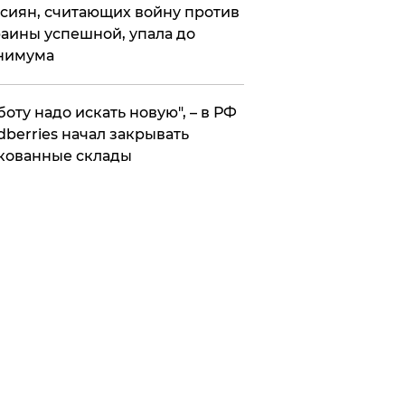
сиян, считающих войну против
аины успешной, упала до
нимума
боту надо искать новую", – в РФ
dberries начал закрывать
кованные склады