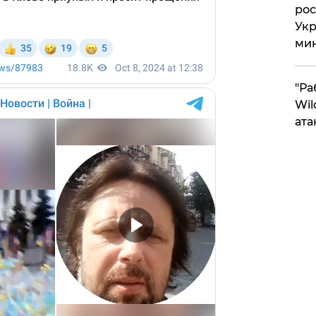
рос
Укр
ми
"Ра
Wil
ата