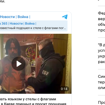
ны.
Фед
вер
объ
про
​"В
усп
укр
рак
Сик
тер
оли
​Пр