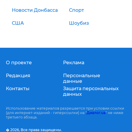
Новости Донбасса
Спорт
США
Шоубиз
О проекте
Реклама
Редакция
Персональные
данные
Контакты
Защита персональных
данных
Использование материалов разрешается при условии ссылки
(для интернет-изданий - гиперссылки) на "
Диалог.ua
" не ниже
третьего абзаца.
� 2026,
Все права защищены.