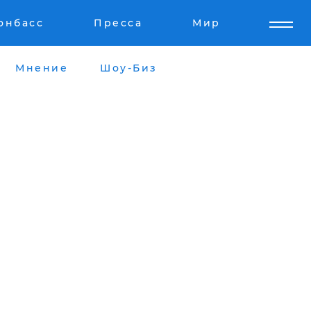
онбасс
Пресса
Мир
Мнение
Шоу-Биз