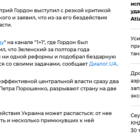
исп
рий Гордон выступил с резкой критикой
уда
го и заявил, что из-за его бездействия
Atl
асти.
би
Уси
ду
" на канале "1+1", где Гордон был
при
л, что Зеленский за полтора года
тан
л ни одной реформы и подобрал бездарную
ся со своими задачами, сообщает
Диалог.UA
.
Дро
аэр
неэффективной центральной власти сразу два
зап
 Петра Порошенко, разрывают страну на две
эк
ействия Украина может распасться: от нее
​Се
сть и несколько примкнувших к ней
КНД
30 