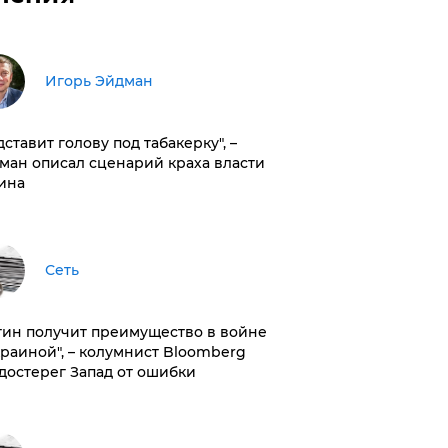
Игорь Эйдман
дставит голову под табакерку", –
ман описал сценарий краха власти
ина
Сеть
тин получит преимущество в войне
краиной", – колумнист Bloomberg
достерег Запад от ошибки