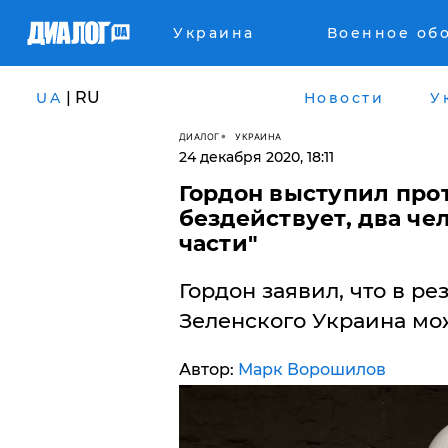
Украина
Военное об
| RU
UA
Новости
У
ДИАЛОГ
УКРАИНА
24 декабря 2020, 18:11
Гордон выступил прот
бездействует, два че
части"
Гордон заявил, что в ре
Зеленского Украина мож
Автор:
Марк Ворошилов