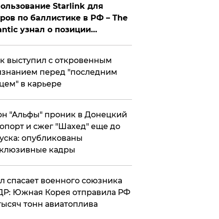
ользование Starlink для
ров по баллистике в РФ – The
antic узнал о позиции
знесмена
к выступил с откровенным
знанием перед "последним
цем" в карьере
н "Альфы" проник в Донецкий
опорт и сжег "Шахед" еще до
уска: опубликованы
склюзивные кадры
ул спасает военного союзника
Р: Южная Корея отправила РФ
тысяч тонн авиатоплива