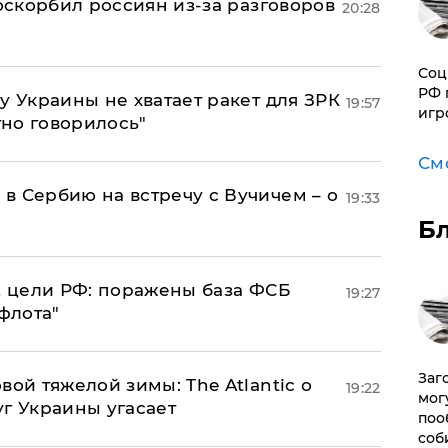
 оскорбил россиян из-за разговоров
20:28
Соц
РФ 
у Украины не хватает ракет для ЗРК
19:57
игр
тно говорилось"
См
в Сербию на встречу с Вучичем – о
19:33
Б
2 цели РФ: поражены база ФСБ
19:27
флота"
Заг
вой тяжелой зимы: The Atlantic о
19:22
мог
г Украины угасает
поо
соб