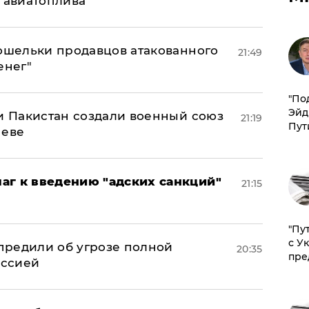
н авиатоплива
кошельки продавцов атакованного
21:49
енег"
​"По
Эйд
 и Пакистан создали военный союз
21:19
Пут
неве
аг к введению "адских санкций"
21:15
"Пу
с У
предили об угрозе полной
20:35
пре
оссией