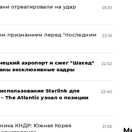
рани отреагировали на удар
05:51
ным признанием перед "последним
23:19
нецкий аэропорт и сжег "Шахед"
22:52
ваны эксклюзивные кадры
использование Starlink для
22:40
– The Atlantic узнал о позиции
юзника КНДР: Южная Корея
21:55
М