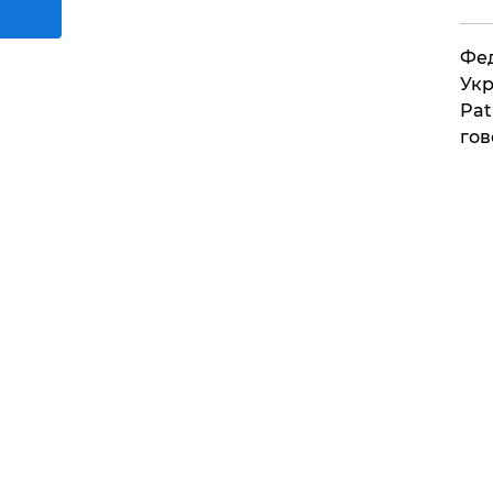
Фед
Укр
Pat
гов