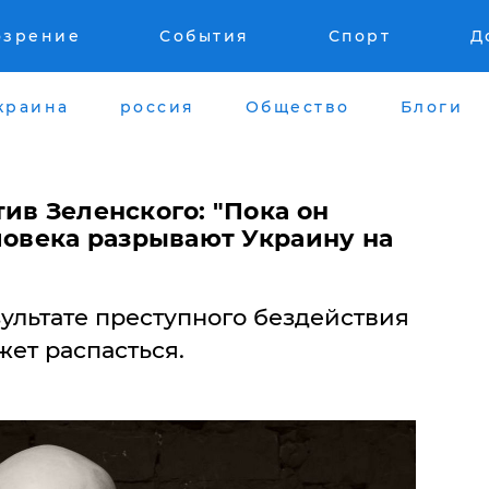
озрение
События
Спорт
Д
краина
россия
Общество
Блоги
ив Зеленского: "Пока он
ловека разрывают Украину на
зультате преступного бездействия
ет распасться.