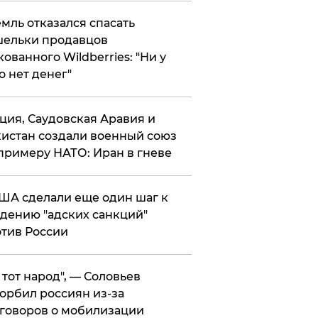
мль отказался спасать
ельки продавцов
кованного Wildberries: "Ни у
о нет денег"
ция, Саудовская Аравия и
истан создали военный союз
примеру НАТО: Иран в гневе
ША сделали еще один шаг к
дению "адских санкций"
тив России
е тот народ", — Соловьев
орбил россиян из-за
говоров о мобилизации