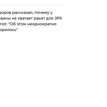
оров рассказал, почему у
аины не хватает ракет для ЗРК
riot: "Об этом неоднократно
орилось"