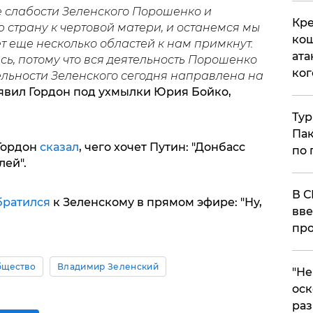
не слабости Зеленского Порошенко и
Кре
 страну к чертовой матери, и останемся мы
кош
ет еще несколько областей к нам примкнут.
ата
сь, потому что вся деятельность Порошенко
ког
ельности Зеленского сегодня направлена на
аявил Гордон под ухмылки Юрия Бойко,
Тур
Пак
 Гордон
сказал
, чего хочет Путин: "Донбасс
по 
лей".
В С
братился
к Зеленскому в прямом эфире: "Ну,
вве
про
бщество
Владимир Зеленский
​"Н
оск
раз