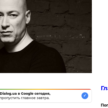
Гл
Dialog.ua в Google сегодня,
✓
пропустить главное завтра.
Поп