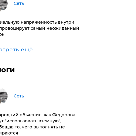
Сеть
иальную напряженность внутри
провоцирует самый неожиданный
ок
отреть ещё
логи
Сеть
ородний объяснил, как Федорова
ут "использовать втемную",
бещав то, чего выполнять не
ираются