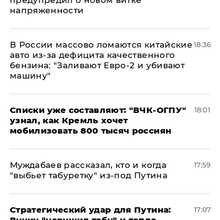
напряженности
В России массово ломаются китайские
18:36
авто из-за дефицита качественного
бензина: "Заливают Евро-2 и убивают
машину"
Списки уже составляют: "ВЧК-ОГПУ"
18:01
узнал, как Кремль хочет
мобилизовать 800 тысяч россиян
Муждабаев рассказал, кто и когда
17:59
"выбьет табуретку" из-под Путина
Стратегический удар для Путина:
17:07
Вучич "нарушил табу" и тепло