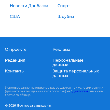
Новости Донбасса
Спорт
США
Шоубиз
О проекте
Реклама
Редакция
Персональные
данные
Контакты
Защита персональных
данных
Использование материалов разрешается при условии ссылки
(для интернет-изданий - гиперссылки) на "
Диалог.ua
" не ниже
третьего абзаца.
� 2026,
Все права защищены.