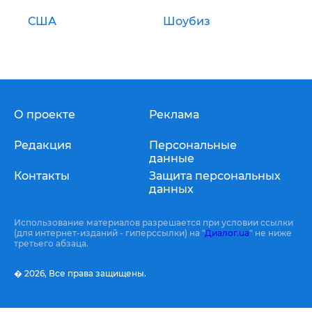
США
Шоубиз
О проекте
Реклама
Редакция
Персональные
данные
Контакты
Защита персональных
данных
Использование материалов разрешается при условии ссылки
(для интернет-изданий - гиперссылки) на "
Диалог.ua
" не ниже
третьего абзаца.
� 2026,
Все права защищены.