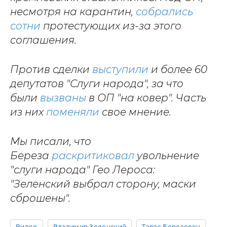
несмотря на карантин,
собрались
сотни
протестующих из-за этого
соглашения.
Против сделки
выступили
и более 60
депутатов "Слуги народа", за что
были
вызваны
в ОП "на ковер". Часть
из них
поменяли
свое мнение.
Мы писали, что
Береза
раскритиковал
увольнение
"слуги народа" Гео Лероса:
"Зеленский выбрал сторону, маски
сброшены".
Видео
Владимир Зеленский
Тарас Березовец