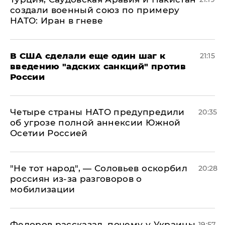
создали военный союз по примеру
НАТО: Иран в гневе
В США сделали еще один шаг к
21:15
введению "адских санкций" против
России
Четыре страны НАТО предупредили
20:35
об угрозе полной аннексии Южной
Осетии Россией
​"Не тот народ", — Соловьев оскорбил
20:28
россиян из-за разговоров о
мобилизации
Федоров рассказал, почему у Украины
19:57