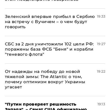
Зеленский впервые прибыл в Сербию
19:33
на встречу с Вучичем – о чем будут
говорить
СБС за 2 дня уничтожили 102 цели РФ:
19:27
поражены база ФСБ "Беня" и корабли
"теневого флота"
От надежды на победу до новой
19:22
тяжелой зимы: The Atlantic о том,
почему оптимизм вокруг Украины
угасает
"Путин проверяет решимость
19:13
Запада", – Сенат США официально