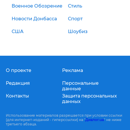
Военное Обозрение
Стиль
Новости Донбасса
Спорт
США
Шоубиз
О проекте
Реклама
Редакция
Персональные
данные
Контакты
Защита персональных
данных
Использование материалов разрешается при условии ссылки
(для интернет-изданий - гиперссылки) на "
Диалог.ua
" не ниже
третьего абзаца.