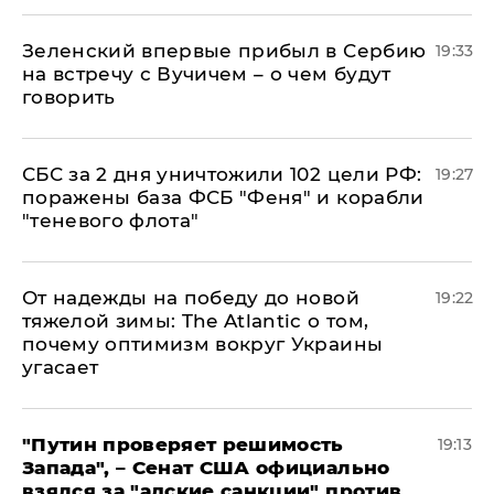
Зеленский впервые прибыл в Сербию
19:33
на встречу с Вучичем – о чем будут
говорить
СБС за 2 дня уничтожили 102 цели РФ:
19:27
поражены база ФСБ "Феня" и корабли
"теневого флота"
От надежды на победу до новой
19:22
тяжелой зимы: The Atlantic о том,
почему оптимизм вокруг Украины
угасает
"Путин проверяет решимость
19:13
Запада", – Сенат США официально
взялся за "адские санкции" против