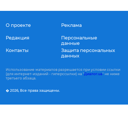
О проекте
Реклама
Редакция
Персональные
данные
Контакты
Защита персональных
данных
Использование материалов разрешается при условии ссылки
(для интернет-изданий - гиперссылки) на "
Диалог.ua
" не ниже
третьего абзаца.
� 2026,
Все права защищены.