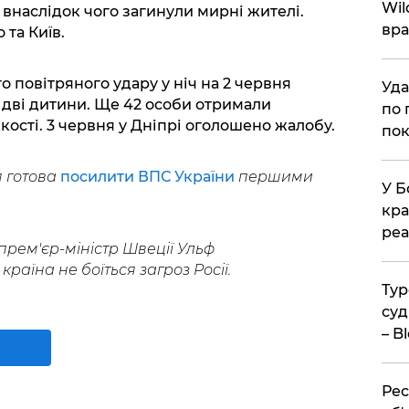
Wil
 внаслідок чого загинули мирні жителі.
вра
та Київ.
го повітряного удару у ніч на 2 червня
Уда
і дві дитини. Ще 42 особи отримали
по 
ості. 3 червня у Дніпрі оголошено жалобу.
пок
я готова
посилити ВПС України
першими
У Б
кра
реа
прем'єр-міністр Швеції Ульф
 країна не боїться загроз Росії.
Тур
суд
– B
Рес