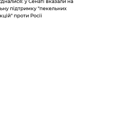
єдналися: у Сенаті вказали на
ьну підтримку "пекельних
кцій" проти Росії