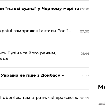
и "на всі судна" у Чорному морі та
07:30
раїні заморожені активи Росії –
07:00
ить Путіна та його режим,
21:44
нець
 Україна не піде з Донбасу –
21:22
М
dberries: там втрати, які вражають,
20:57