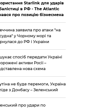
ористання Starlink для ударів
балістиці в РФ - The Atlantic
нався про позицію бізнесмена
еччина заявила про атаки "на
 судна" у Чорному морі та
рнулася до РФ і України
шукає спосіб передати Україні
орожені активи Росії –
дставлена ​​нова схема
утіна не буде перемоги, Україна
піде з Донбасу – Зеленський
енський про удари по