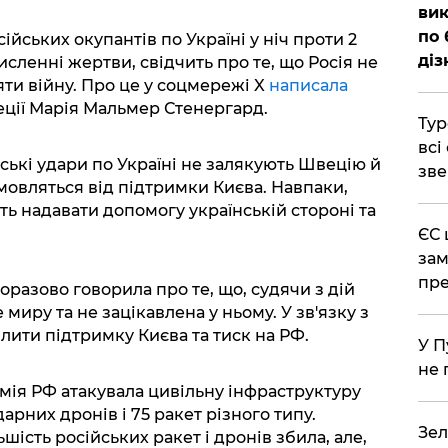
вик
по 
йських окупантів по Україні у ніч проти 2
діз
исленні жертви, свідчить про те, що Росія не
ти війну. Про це у соцмережі X
написала
ції Марія Мальмер Стенергард.
Тур
всі
ські удари по Україні не залякують Швецію й
зве
дмовляться від підтримки Києва. Навпаки,
ь надавати допомогу українській стороні та
ЄС 
зам
пре
разово говорила про те, що, судячи з дій
 миру та не зацікавлена у ньому. У зв'язку з
ити підтримку Києва та тиск на РФ.
У П
не 
рмія РФ атакувала цивільну інфраструктуру
арних дронів і 75 ракет різного типу.
Зел
ість російських ракет і дронів збила, але,