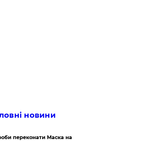
ловні новини
роби переконати Маска на