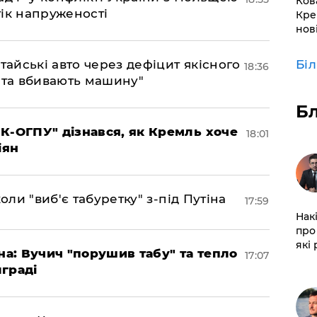
Ков
ік напруженості
Кре
нов
тайські авто через дефіцит якісного
Бі
18:36
 та вбивають машину"
Б
К-ОГПУ" дізнався, як Кремль хоче
18:01
іян
оли "виб'є табуретку" з-під Путіна
17:59
Нак
про 
які
на: Вучич "порушив табу" та тепло
17:07
граді