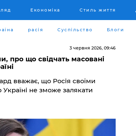
гляд
Економіка
Стиль життя
раїна
расія
Суспільство
Блоги
3 червня 2026, 09:46
и, про що свідчать масовані
аїні
рд вважає, що Росія своїми
Україні не зможе залякати