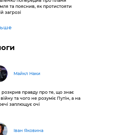
аленко попередив про плани
мля та пояснив, як протистояти
ій загрозі
льше
логи
Майкл Наки
і розкрив правду про те, що знає
війну та чого не розуміє Путін, а на
 речі заплющує очі
Іван Яковина