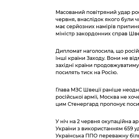
Масований повітряний удар росі
червня, внаслідок якого були ч
має серйозних намірів припиня
міністр закордонних справ Шве
Дипломат наголосила, що росій
інші країни Заходу. Вони не ві
західні країни продовжуватимут
посилять тиск на Росію.
Глава МЗС Швеції раніше неодно
російської армії, Москва не хоче
цим Стенергард пропонує посил
У ніч на 2 червня окупаційна а
України з використанням 659 уд
Українська ППО переважну більш