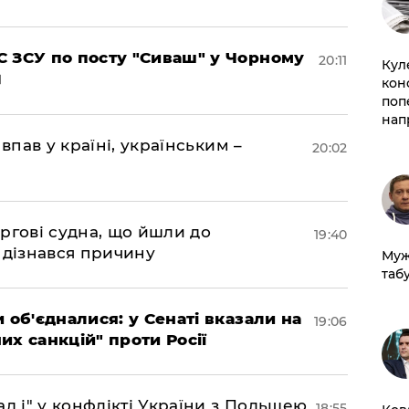
 ЗСУ по посту "Сиваш" у Чорному
20:11
Кул
кон
поп
нап
впав у країні, українським –
20:02
ргові судна, що йшли до
19:40
 дізнався причину
Муж
табу
 об'єдналися: у Сенаті вказали на
19:06
х санкцій" проти Росії
д і" у конфлікті України з Польщею
18:55