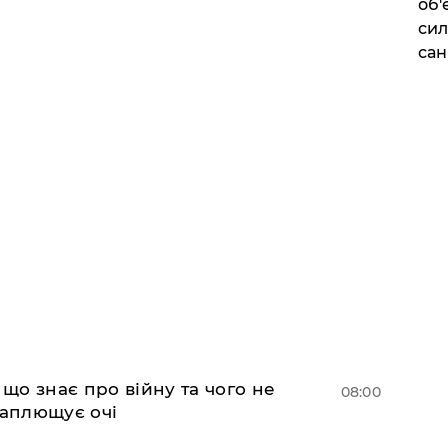
об'
сил
сан
 що знає про війну та чого не
08:00
 заплющує очі