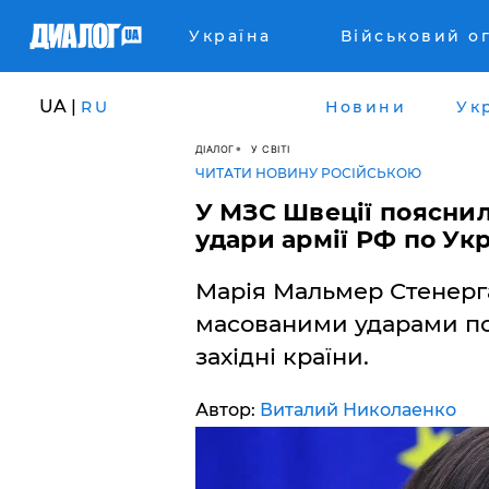
Україна
Військовий о
UA |
RU
Новини
Ук
ДІАЛОГ
У СВІТІ
ЧИТАТИ НОВИНУ РОСІЙСЬКОЮ
У МЗС Швеції пояснил
удари армії РФ по Укр
Марія Мальмер Стенерга
масованими ударами по 
західні країни.
Автор:
Виталий Николаенко