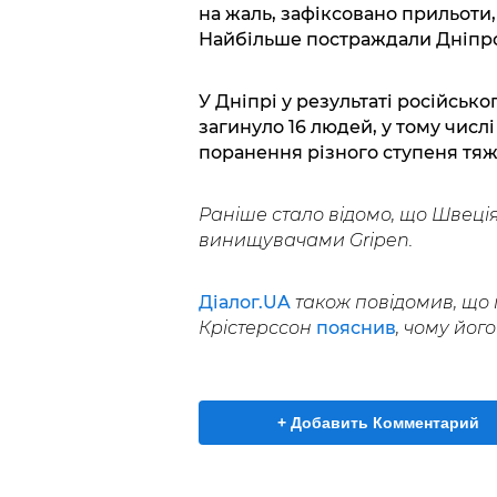
на жаль, зафіксовано прильоти,
Найбільше постраждали Дніпро 
У Дніпрі у результаті російсько
загинуло 16 людей, у тому числ
поранення різного ступеня тяжк
Раніше стало відомо, що Швеці
винищувачами Gripen.
Діалог.UA
також повідомив, що 
Крістерссон
пояснив
, чому його
+ Добавить Комментарий