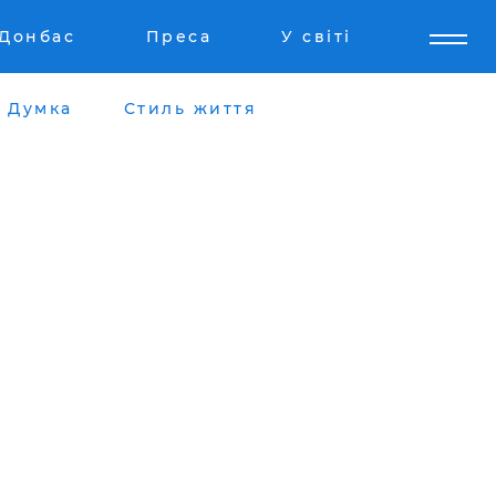
Донбас
Преса
У світі
Думка
Стиль життя