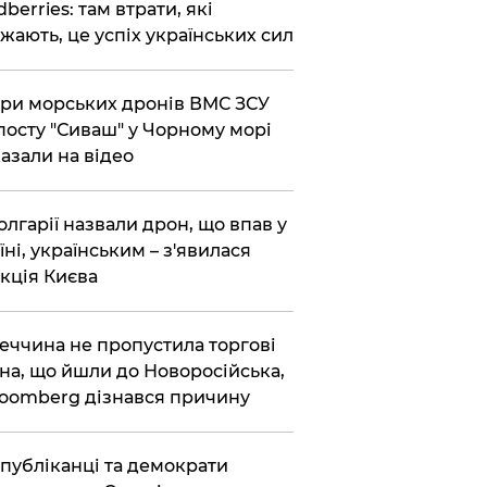
dberries: там втрати, які
жають, це успіх українських сил
ри морських дронів ВМС ЗСУ
посту "Сиваш" у Чорному морі
азали на відео
олгарії назвали дрон, що впав у
їні, українським – з'явилася
кція Києва
еччина не пропустила торгові
на, що йшли до Новоросійська,
loomberg дізнався причину
публіканці та демократи