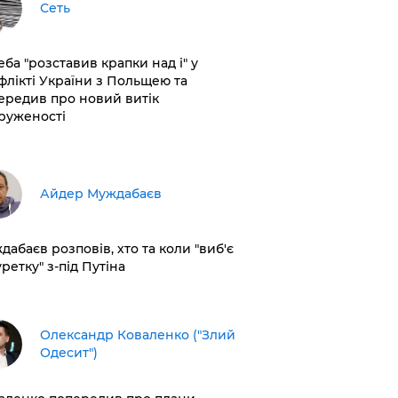
Сеть
еба "розставив крапки над і" у
флікті України з Польщею та
ередив про новий витік
руженості
Айдер Муждабаєв
дабаєв розповів, хто та коли "виб'є
ретку" з-під Путіна
Олександр Коваленко ("Злий
Одесит")