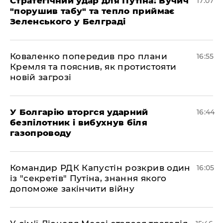
Стратегічний удар для Путіна: Вучич
17:07
"порушив табу" та тепло приймає
Зеленського у Белграді
Коваленко попередив про плани
16:55
Кремля та пояснив, як протистояти
новій загрозі
У Болгарію вторгся ударний
16:44
безпілотник і вибухнув біля
газопроводу
Командир РДК Капустін розкрив один
16:05
із "секретів" Путіна, знання якого
допоможе закінчити війну