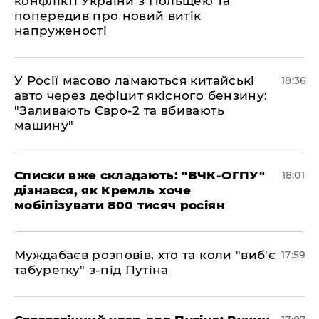
конфлікті України з Польщею та
попередив про новий витік
напруженості
У Росії масово ламаються китайські
18:36
авто через дефіцит якісного бензину:
"Заливають Євро-2 та вбивають
машину"
Списки вже складають: "ВЧК-ОГПУ"
18:01
дізнався, як Кремль хоче
мобілізувати 800 тисяч росіян
Муждабаєв розповів, хто та коли "виб'є
17:59
табуретку" з-під Путіна