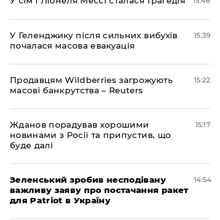
У сім'ї Ліонеля Мессі сталася трагедія
15:46
У Геленджику після сильних вибухів
15:39
почалася масова евакуація
Продавцям Wildberries загрожують
15:22
масові банкрутства – Reuters
Жданов порадував хорошими
15:17
новинами з Росії та припустив, що
буде далі
Зеленський зробив несподівану
14:54
важливу заяву про постачання ракет
для Patriot в Україну