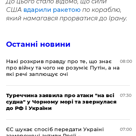
До цього стало відомо, що сили
США
вдарили ракетою
по кораблю,
який намагався прорватися до Ірану.
Останні новини
Накі розкрив правду про те, що знає
08:00
про війну та чого не розуміє Путін, а на
які речі заплющує очі
Туреччина заявила про атаки "на всі
07:30
судна" у Чорному морі та звернулася
до РФ і України
ЄС шукає спосіб передати Україні
07:00
заморожені активи Росії –