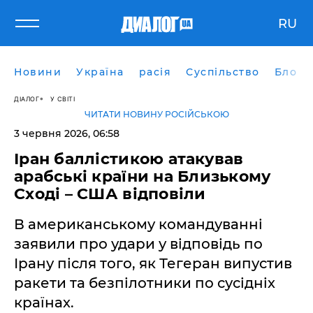
RU
Новини
Україна
расія
Суспільство
Блоги
ДІАЛОГ
У СВІТІ
ЧИТАТИ НОВИНУ РОСІЙСЬКОЮ
3 червня 2026, 06:58
Іран баллістикою атакував
арабські країни на Близькому
Сході – США відповіли
В американському командуванні
заявили про удари у відповідь по
Ірану після того, як Тегеран випустив
ракети та безпілотники по сусідніх
країнах.