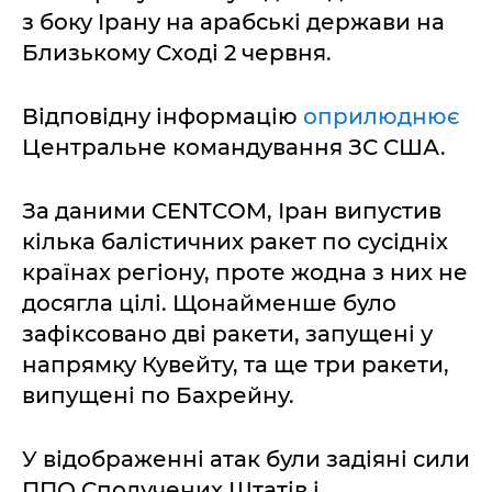
з боку Ірану на арабські держави на
Близькому Сході 2 червня.
Відповідну інформацію
оприлюднює
Центральне командування ЗС США.
За даними CENTCOM, Іран випустив
кілька балістичних ракет по сусідніх
країнах регіону, проте жодна з них не
досягла цілі. Щонайменше було
зафіксовано дві ракети, запущені у
напрямку Кувейту, та ще три ракети,
випущені по Бахрейну.
У відображенні атак були задіяні сили
ППО Сполучених Штатів і