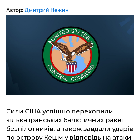
Автор:
Дмитрий Нежин
Сили США успішно перехопили
кілька іранських балістичних ракет і
безпілотників, а також завдали ударів
по острову Кешм у відповідь на атаки