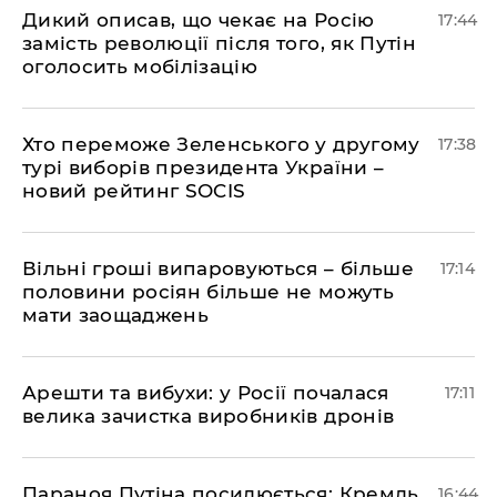
Дикий описав, що чекає на Росію
17:44
замість революції після того, як Путін
оголосить мобілізацію
Хто переможе Зеленського у другому
17:38
турі виборів президента України –
новий рейтинг SOCIS
Вільні гроші випаровуються – більше
17:14
половини росіян більше не можуть
мати заощаджень
Арешти та вибухи: у Росії почалася
17:11
велика зачистка виробників дронів
Параноя Путіна посилюється: Кремль
16:44