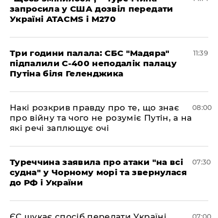
запросила у США дозвіл передати
Україні ATACMS і M270
Три години палала: СБС "Мадяра"
11:39
підпалили С-400 неподалік палацу
Путіна біля Геленджика
Накі розкрив правду про те, що знає
08:00
про війну та чого не розуміє Путін, а на
які речі заплющує очі
Туреччина заявила про атаки "на всі
07:30
судна" у Чорному морі та звернулася
до РФ і України
ЄС шукає спосіб передати Україні
07:00