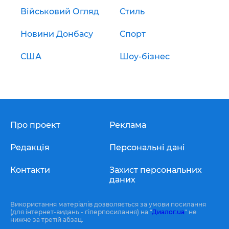
Військовий Огляд
Стиль
Новини Донбасу
Спорт
США
Шоу-бізнес
Про проект
Реклама
Редакція
Персональні дані
Контакти
Захист персональних
даних
Використання матеріалів дозволяється за умови посилання
(для інтернет-видань - гіперпосилання) на "
Диалог.ua
" не
нижче за третій абзац.