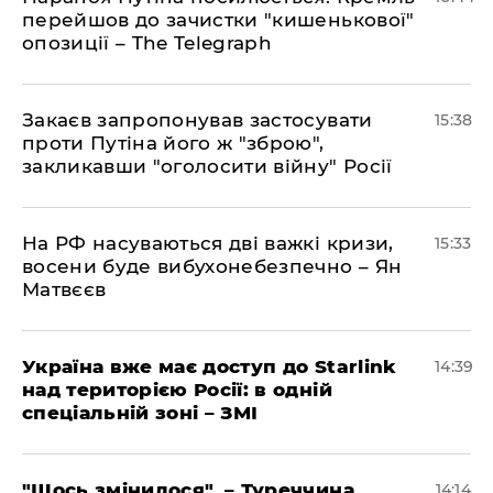
перейшов до зачистки "кишенькової"
опозиції – The Telegraph
Закаєв запропонував застосувати
15:38
проти Путіна його ж "зброю",
закликавши "оголосити війну" Росії
На РФ насуваються дві важкі кризи,
15:33
восени буде вибухонебезпечно – Ян
Матвєєв
Україна вже має доступ до Starlink
14:39
над територією Росії: в одній
спеціальній зоні – ЗМІ
"Щось змінилося", – Туреччина
14:14