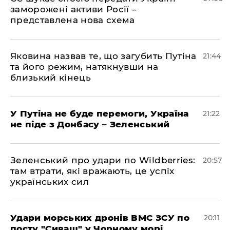
заморожені активи Росії –
представлена ​​нова схема
Яковина назвав те, що загубить Путіна
21:44
та його режим, натякнувши на
близький кінець
У Путіна не буде перемоги, Україна
21:22
не піде з Донбасу – Зеленський
Зеленський про удари по Wildberries:
20:57
там втрати, які вражають, це успіх
українських сил
Удари морських дронів ВМС ЗСУ по
20:11
посту "Сиваш" у Чорному морі