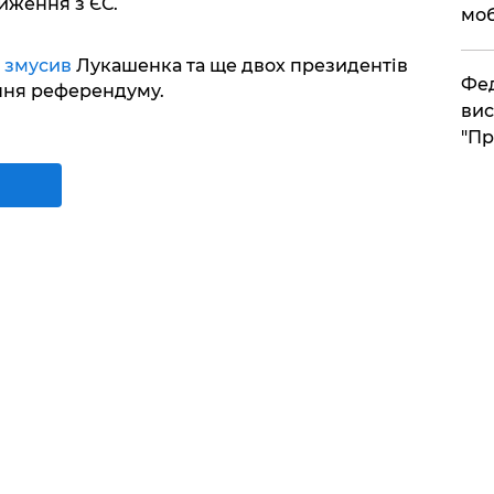
иження з ЄС.
моб
н
змусив
Лукашенка та ще двох президентів
​Фе
ння референдуму.
вис
"Пр