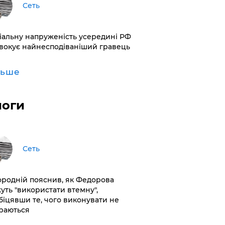
Сеть
іальну напруженість усередині РФ
вокує найнесподіваніший гравець
льше
логи
Сеть
ородній пояснив, як Федорова
уть "використати втемну",
біцявши те, чого виконувати не
раються