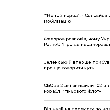
​'"Не той народ", - Соловйо
мобілізацію
​Федоров розповів, чому Укр
Patriot: "Про це неодноразо
​Зеленський вперше прибув д
про що говоритимуть
​СБС за 2 дні знищили 102 ці
кораблі "тіньового флоту"
​Від надії на перемогу до нов