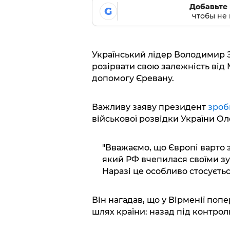
Добавьте 
G
чтобы не 
Український лідер Володимир 
розірвати свою залежність від
допомогу Єревану.
Важливу заяву президент
зро
військової розвідки України О
"Вважаємо, що Європі варто 
який РФ вчепилася своїми зу
Наразі це особливо стосуєтьс
Він нагадав, що у Вірменії поп
шлях країни: назад під контрол