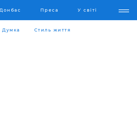
Донбас
Преса
У світі
Думка
Стиль життя