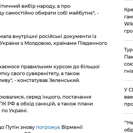
ітичний вибір народу, а про
​Кр
 самостійно обирати собі майбутнє", -
гам
Wil
гро
мала внутрішні російські документи із
України з Молдовою, країнами Південного
​Ту
Пак
сою
рухаємося правильним курсом до більшої
гні
тку свого суверенітету, а також
ливу", - констатував Зеленський.
​У 
вве
орювалися, серед іншого, постачання
К РФ в обхід санкцій, а також плани
про
по Україні.
​'"
о Путін знову
погрожує
Вірменії
обр