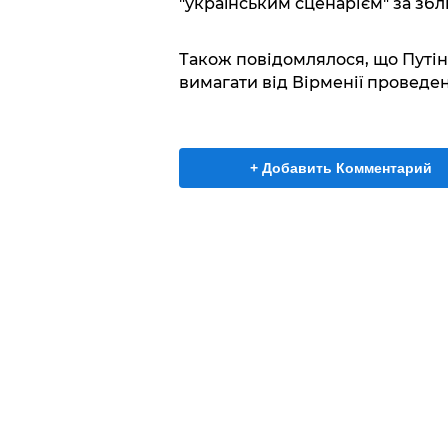
"українським сценарієм" за збл
Також повідомлялося, що Путі
вимагати від Вірменії проведе
+ Добавить Комментарий