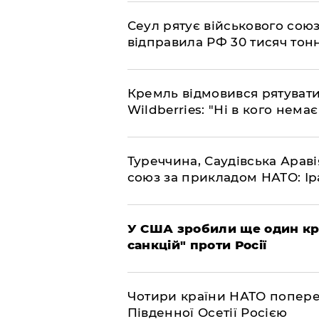
​Сеул рятує військового со
відправила РФ 30 тисяч тон
​Кремль відмовився рятуват
Wildberries: "Ні в кого нема
​Туреччина, Саудівська Арав
союз за прикладом НАТО: Іра
​У США зробили ще один к
санкцій" проти Росії
​Чотири країни НАТО попере
Південної Осетії Росією