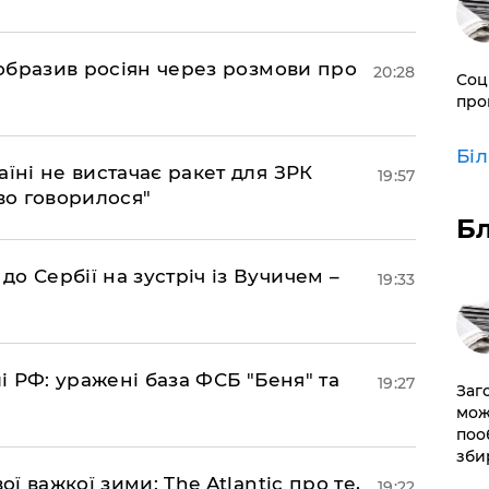
в образив росіян через розмови про
20:28
Соц
про
Бі
аїні не вистачає ракет для ЗРК
19:57
во говорилося"
Б
о Сербії на зустріч із Вучичем –
19:33
лі РФ: уражені база ФСБ "Беня" та
19:27
Заг
мож
поо
зби
ої важкої зими: The Atlantic про те,
19:22