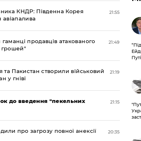
юзника КНДР: Південна Корея
21:55
н авіапалива
и гаманці продавців атакованого
21:49
​“Пі
є грошей"
Ейд
Пут
ія та Пакистан створили військовий
21:19
н у гніві
рок до введення "пекельних
21:15
"Пут
Укр
зас
дили про загрозу повної анексії
20:35