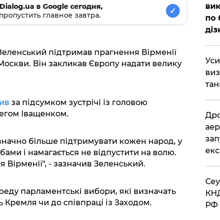
вик
Dialog.ua в Google сегодня,
✓
пропустить главное завтра.
по 
діз
Зеленський підтримав прагнення Вірменії
​Ус
 Москви. Він закликав Європу надати велику
виз
тан
бив
за підсумком зустрічі із головою
легом Іващенком.
​Др
аер
зап
значно більше підтримувати кожен народ, у
екс
бами і намагається не відпустити на волю.
я Вірменії", - зазначив Зеленський.
​Се
ереду парламентські вибори, які визначать
КНД
ь Кремля чи до співпраці із Заходом.
РФ 