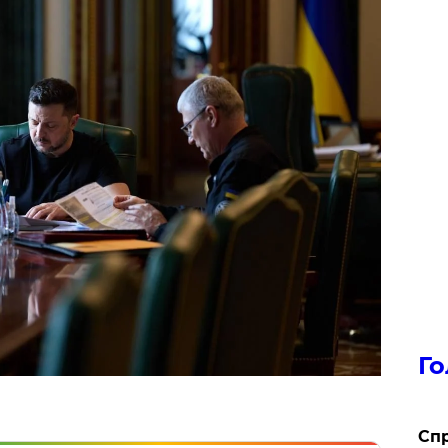
Го
​Сп