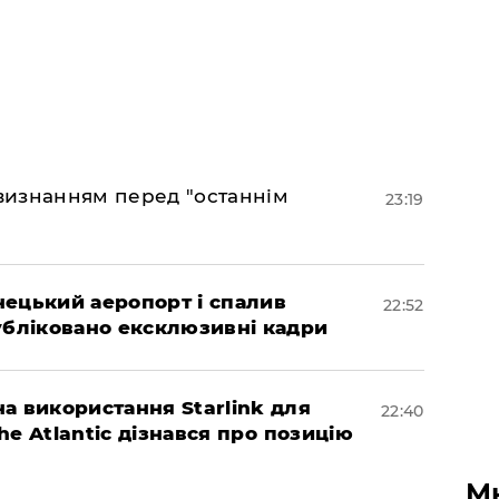
 визнанням перед "останнім
23:19
нецький аеропорт і спалив
22:52
убліковано ексклюзивні кадри
а використання Starlink для
22:40
The Atlantic дізнався про позицію
М