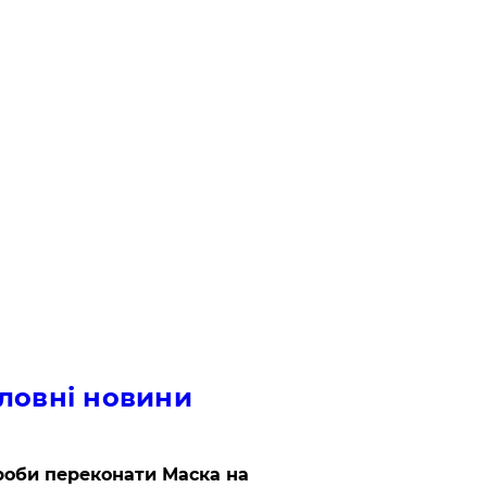
ловні новини
роби переконати Маска на