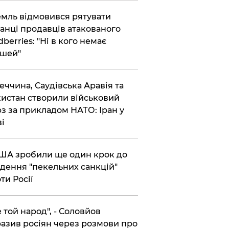
емль відмовився рятувати
анці продавців атакованого
dberries: "Ні в кого немає
шей"
реччина, Саудівська Аравія та
истан створили військовий
з за прикладом НАТО: Іран у
ві
США зробили ще один крок до
дення "пекельних санкцій"
ти Росії
Не той народ", - Соловйов
азив росіян через розмови про