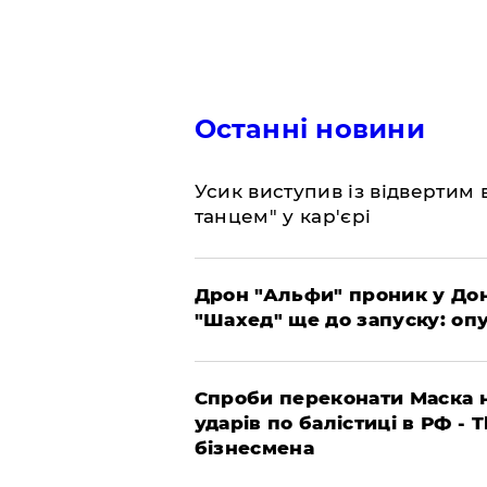
Останні новини
​Усик виступив із відвертим
танцем" у кар'єрі
​Дрон "Альфи" проник у До
"Шахед" ще до запуску: оп
​Спроби переконати Маска н
ударів по балістиці в РФ - 
бізнесмена