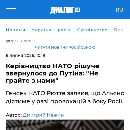
RU
Новини
Україна
расія
Суспільство
Блоги
ДІАЛОГ
У СВІТІ
ЧИТАТИ НОВИНУ РОСІЙСЬКОЮ
8 липня 2026, 10:19
Керівництво НАТО рішуче
звернулося до Путіна: "Не
грайте з нами"
Генсек НАТО Рютте заявив, що Альянс
діятиме у разі провокацій з боку Росії.
Автор:
Дмитрий Нежин