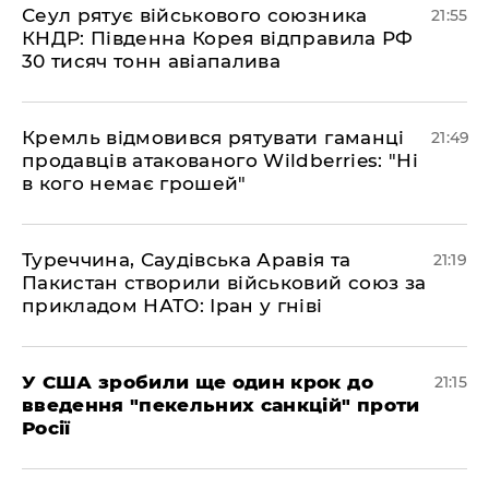
​Сеул рятує військового союзника
21:55
КНДР: Південна Корея відправила РФ
30 тисяч тонн авіапалива
​Кремль відмовився рятувати гаманці
21:49
продавців атакованого Wildberries: "Ні
в кого немає грошей"
​Туреччина, Саудівська Аравія та
21:19
Пакистан створили військовий союз за
прикладом НАТО: Іран у гніві
​У США зробили ще один крок до
21:15
введення "пекельних санкцій" проти
Росії