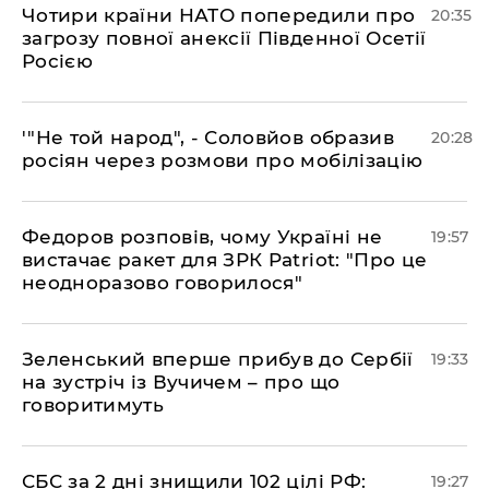
​Чотири країни НАТО попередили про
20:35
загрозу повної анексії Південної Осетії
Росією
​'"Не той народ", - Соловйов образив
20:28
росіян через розмови про мобілізацію
​Федоров розповів, чому Україні не
19:57
вистачає ракет для ЗРК Patriot: "Про це
неодноразово говорилося"
​Зеленський вперше прибув до Сербії
19:33
на зустріч із Вучичем – про що
говоритимуть
​СБС за 2 дні знищили 102 цілі РФ:
19:27