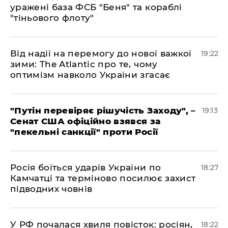
уражені база ФСБ "Беня" та кораблі
"тіньового флоту"
​Від надії на перемогу до нової важкої
19:22
зими: The Atlantic про те, чому
оптимізм навколо України згасає
​"Путін перевіряє рішучість Заходу", –
19:13
Сенат США офіційно взявся за
"пекельні санкції" проти Росії
​Росія боїться ударів України по
18:27
Камчатці та терміново посилює захист
підводних човнів
​У РФ почалася хвиля повісток: росіян,
18:22