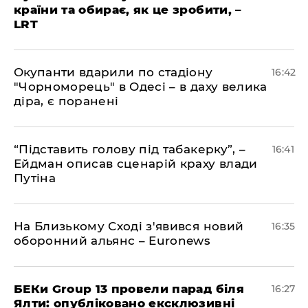
країни та обирає, як це зробити, –
LRT
​Окупанти вдарили по стадіону
16:42
"Чорноморець" в Одесі – в даху велика
діра, є поранені
​“Підставить голову під табакерку”, –
16:41
Ейдман описав сценарій краху влади
Путіна
На Близькому Сході з'явився новий
16:35
оборонний альянс – Euronews
БЕКи Group 13 провели парад біля
16:27
Ялти: опубліковано ексклюзивні