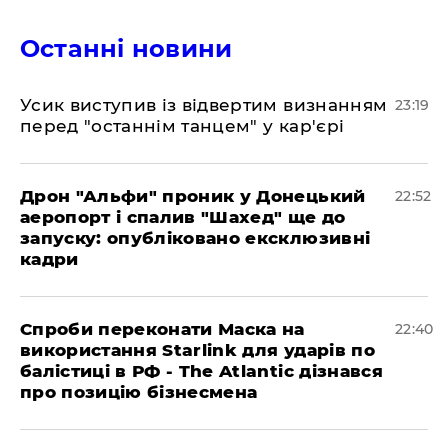
Останні новини
​Усик виступив із відвертим визнанням
23:19
перед "останнім танцем" у кар'єрі
​Дрон "Альфи" проник у Донецький
22:52
аеропорт і спалив "Шахед" ще до
запуску: опубліковано ексклюзивні
кадри
​Спроби переконати Маска на
22:40
використання Starlink для ударів по
балістиці в РФ - The Atlantic дізнався
про позицію бізнесмена