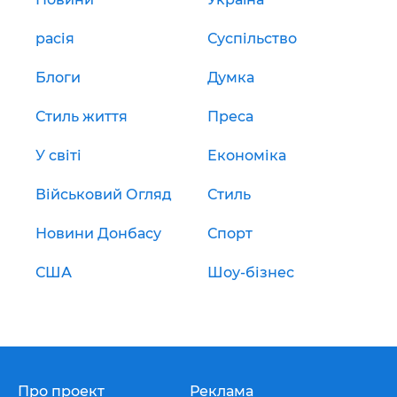
расія
Суспільство
Блоги
Думка
Стиль життя
Преса
У світі
Економіка
Військовий Огляд
Стиль
Новини Донбасу
Спорт
США
Шоу-бізнес
Про проект
Реклама