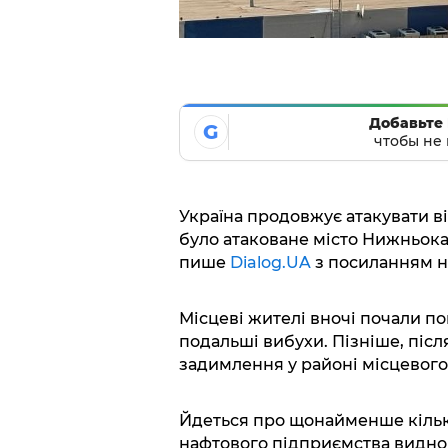
Добавьте 
G
чтобы не 
Україна продовжує атакувати ві
було атаковане місто Нижньокам
пише
Dialog.UA
з посиланням н
Місцеві жителі вночі почали по
подальші вибухи. Пізніше, післ
задимлення у районі місцевого
Йдеться про щонайменше кілька
нафтового підприємства видно 