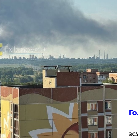
Го
ЗСУ