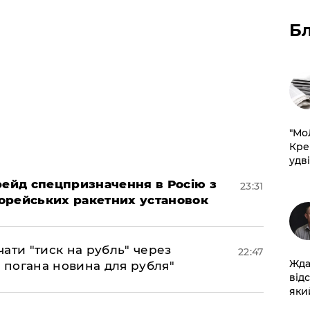
Б
​"М
Кре
удві
 рейд спецпризначення в Росію з
23:31
орейських ракетних установок
ати "тиск на рубль" через
22:47
Жда
е погана новина для рубля"
від
який