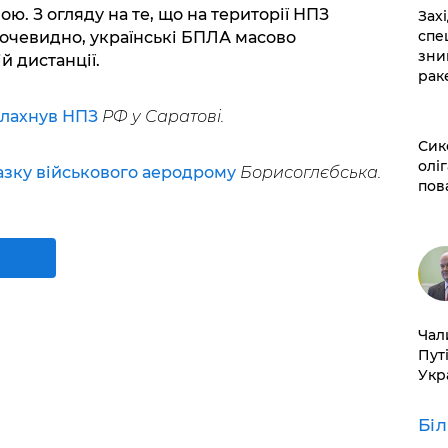
ою. З огляду на те, що на території НПЗ
​За
спе
 очевидно, українські БПЛА масово
зни
 дистанції.
рак
алахнув НПЗ
РФ у Саратові.
​Си
оліг
азку військового аеродрому
Борисоглєбська.
пов
​Ча
Пут
Укр
Бі