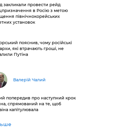
хід закликали провести рейд
цпризначення в Росію з метою
щення північнокорейських
етних установок
корський пояснив, чому російські
архи, які втрачають гроші, не
алили Путіна
Валерій Чалий
лий попередив про наступний крок
іна, спрямований на те, щоб
аїна капітулювала
льше