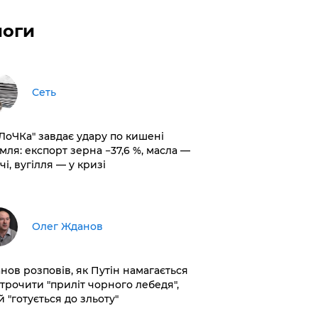
логи
Сеть
оЛоЧКа" завдає удару по кишені
мля: експорт зерна −37,6 %, масла —
чі, вугілля — у кризі
Олег Жданов
нов розповів, як Путін намагається
строчити "приліт чорного лебедя",
 "готується до зльоту"