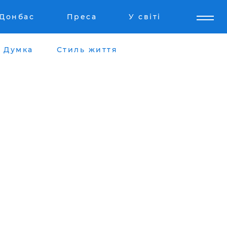
Донбас
Преса
У світі
Думка
Стиль життя