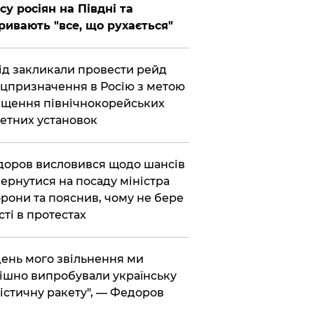
су росіян на Півдні та
ривають "все, що рухається"
хід закликали провести рейд
цпризначення в Росію з метою
щення північнокорейських
етних установок
доров висловився щодо шансів
ернутися на посаду міністра
рони та пояснив, чому не бере
сті в протестах
 день мого звільнення ми
ішно випробували українську
істичну ракету", — Федоров