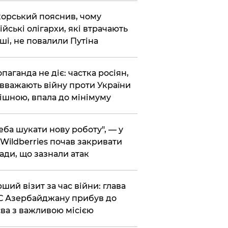
корський пояснив, чому
ійські олігархи, які втрачають
ші, не повалили Путіна
опаганда не діє: частка росіян,
 вважають війну проти України
ішною, впала до мінімуму
реба шукати нову роботу", — у
Wildberries почав закривати
ади, що зазнали атак
рший візит за час війни: глава
 Азербайджану прибув до
ва з важливою місією