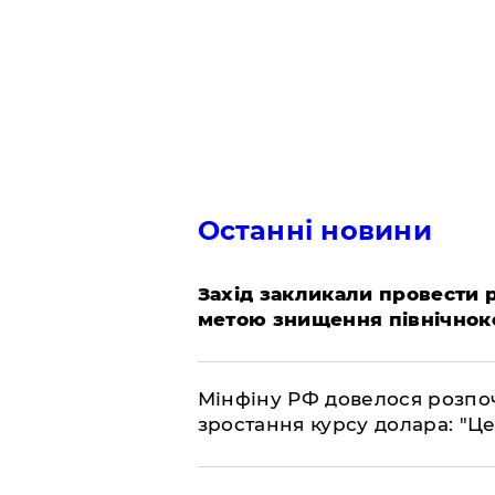
Останні новини
​Захід закликали провести
метою знищення північнок
​Мінфіну РФ довелося розпоч
зростання курсу долара: "Ц