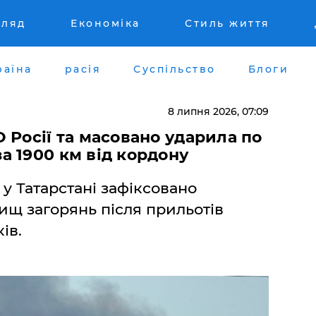
гляд
Економіка
Стиль життя
раїна
расія
Суспільство
Блоги
8 липня 2026, 07:09
 Росії та масовано ударила по
 1900 км від кордону
 Татарстані зафіксовано
щ загорянь після прильотів
ів.