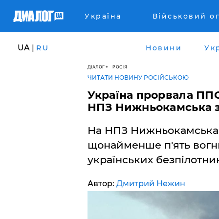
Україна
Військовий о
UA |
RU
Новини
Ук
ДІАЛОГ
РОСІЯ
ЧИТАТИ НОВИНУ РОСІЙСЬКОЮ
Україна прорвала ППО
НПЗ Нижньокамська за
На НПЗ Нижньокамська у
щонайменше п'ять вогни
українських безпілотник
Автор:
Дмитрий Нежин