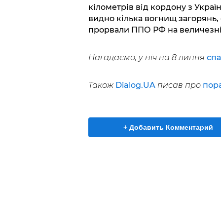
кілометрів від кордону з Україн
видно кілька вогнищ загорянь,
прорвали ППО РФ на величезній
Нагадаємо, у ніч на 8 липня
сп
Також
Dialog.UA
писав про
пор
+ Добавить Комментарий