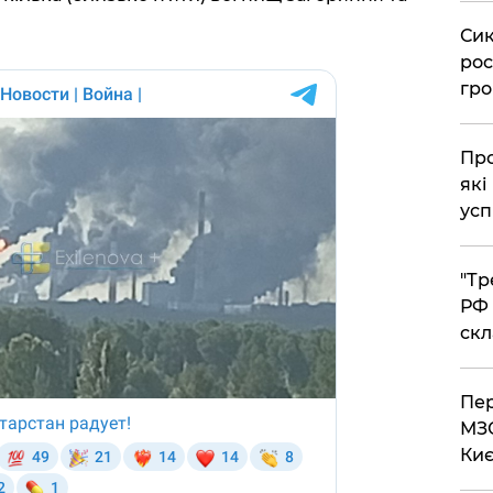
​Си
рос
гро
​Пр
які
усп
​"Т
РФ 
скл
​Пе
МЗС
Киє