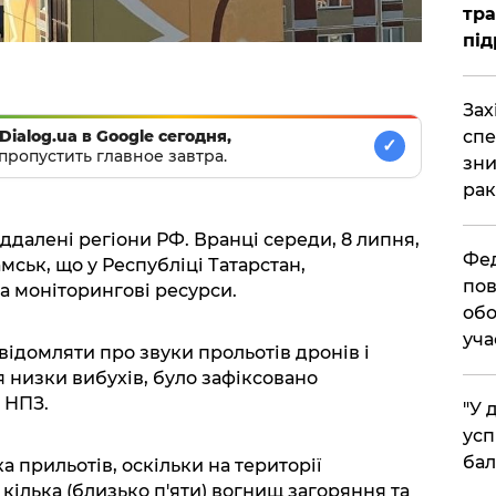
тра
під
​За
Dialog.ua в Google сегодня,
спе
✓
пропустить главное завтра.
зни
рак
ддалені регіони РФ. Вранці середи, 8 липня,
​Фе
ськ, що у Республіці Татарстан,
пов
а моніторингові ресурси.
обо
уча
відомляти про звуки прольотів дронів і
я низки вибухів, було зафіксовано
 НПЗ.
​"У
усп
бал
 прильотів, оскільки на території
кілька (близько п'яти) вогнищ загоряння та