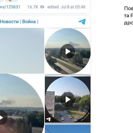
​По
та 
дро