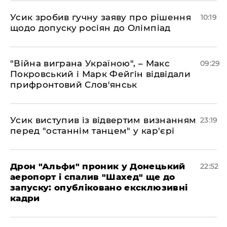
Усик зробив гучну заяву про рішення
10:19
щодо допуску росіян до Олімпіад
"Війна виграна Україною", – Макс
09:29
Покровський і Марк Фейгін відвідали
прифронтовий Слов'янськ
​Усик виступив із відвертим визнанням
23:19
перед "останнім танцем" у кар'єрі
​Дрон "Альфи" проник у Донецький
22:52
аеропорт і спалив "Шахед" ще до
запуску: опубліковано ексклюзивні
кадри