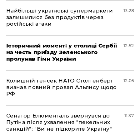
Найбільші українські супермаркети
13:28
залишилися без продуктів через
російські атаки
Історичний момент: у столиці Сербії
12:52
на честь приїзду Зеленського
пролунав Гімн України
Колишній генсек НАТО Столтенберг
12:05
визнав повний провал Альянсу щодо
РФ
Сенатор Блюменталь звернувся до
11:37
Путіна після ухвалення "пекельних
санкцій": "Ви не підкорите Україну"