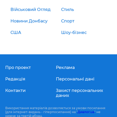
Військовий Огляд
Стиль
Новини Донбасу
Спорт
США
Шоу-бізнес
Про проект
Реклама
Редакція
Персональні дані
Контакти
Захист персональних
даних
Використання матеріалів дозволяється за умови посилання
(для інтернет-видань - гіперпосилання) на "
Диалог.ua
" не
нижче за третій абзац.