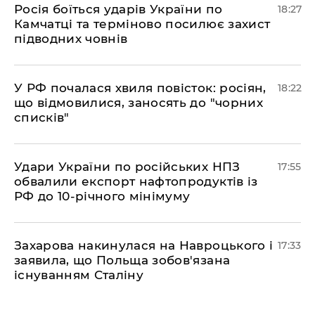
​Росія боїться ударів України по
18:27
Камчатці та терміново посилює захист
підводних човнів
​У РФ почалася хвиля повісток: росіян,
18:22
що відмовилися, заносять до "чорних
списків"
​Удари України по російських НПЗ
17:55
обвалили експорт нафтопродуктів із
РФ до 10-річного мінімуму
​Захарова накинулася на Навроцького і
17:33
заявила, що Польща зобов'язана
існуванням Сталіну