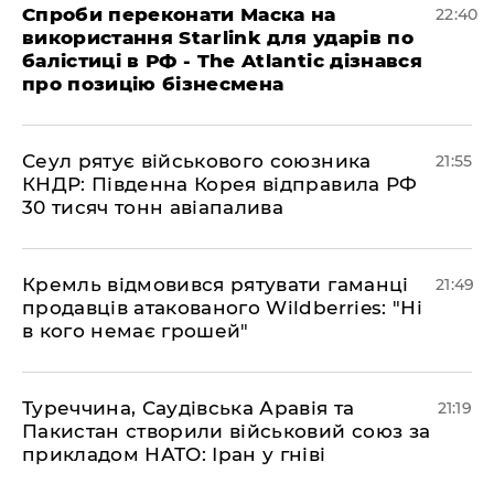
​Спроби переконати Маска на
22:40
використання Starlink для ударів по
балістиці в РФ - The Atlantic дізнався
про позицію бізнесмена
​Сеул рятує військового союзника
21:55
КНДР: Південна Корея відправила РФ
30 тисяч тонн авіапалива
​Кремль відмовився рятувати гаманці
21:49
продавців атакованого Wildberries: "Ні
в кого немає грошей"
​Туреччина, Саудівська Аравія та
21:19
Пакистан створили військовий союз за
прикладом НАТО: Іран у гніві