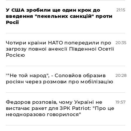
​У США зробили ще один крок до
21:15
введення "пекельних санкцій" проти
Росії
​Чотири країни НАТО попередили про
20:35
загрозу повної анексії Південної Осетії
Росією
​'"Не той народ", - Соловйов образив
20:28
росіян через розмови про мобілізацію
​Федоров розповів, чому Україні не
19:57
вистачає ракет для ЗРК Patriot: "Про це
неодноразово говорилося"